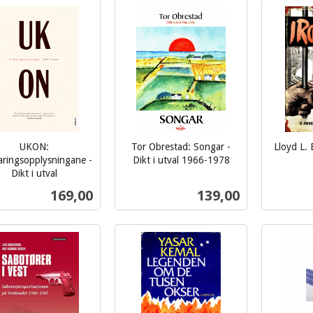
Kjøp
Kjøp
UKON:
Tor Obrestad: Songar -
Lloyd L. 
inkl.
aringsopplysningane -
Dikt i utval 1966-1978
inkl.
Dikt i utval
mva.
mva.
Pris
Pris
169,00
139,00
Kjøp
Kjøp