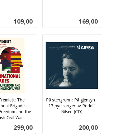
mva.
Pris
Pris
109,00
169,00
Kjøp
Kjøp
Tremlett: The
På stengrunn: På gjensyn -
ional Brigades -
17 nye sanger av Rudolf
 Freedom and the
Nilsen (CD)
inkl.
sh Civil War
mva.
Pris
Pris
299,00
200,00