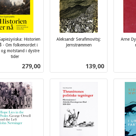
apieżyńska: Historien
Aleksandr Serafimovitsj:
Arne Dyb
å - Om folkemordet i
Jernstrømmen
inkl.
inkl.
 og motstand i dystre
tider
mva.
mva.
Pris
Pris
279,00
139,00
Kjøp
Kjøp