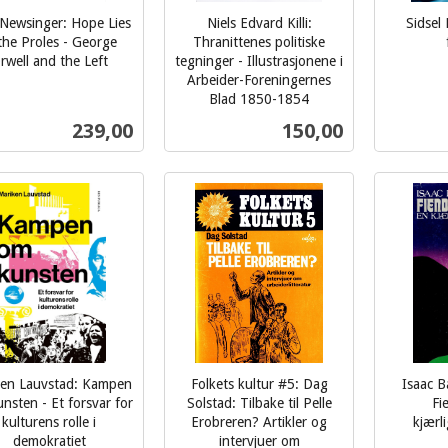
Newsinger: Hope Lies
Niels Edvard Killi:
Sidsel 
the Proles - George
Thranittenes politiske
inkl.
rwell and the Left
tegninger - Illustrasjonene i
Arbeider-Foreningernes
mva.
Blad 1850-1854
inkl.
Pris
Pris
239,00
150,00
mva.
Kjøp
Kjøp
ken Lauvstad: Kampen
Folkets kultur #5: Dag
Isaac B
nsten - Et forsvar for
Solstad: Tilbake til Pelle
Fi
kulturens rolle i
Erobreren? Artikler og
kjærl
inkl.
demokratiet
intervjuer om