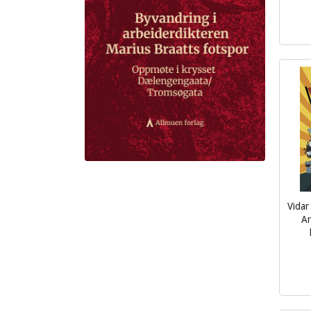
inkl.
mva.
Vidar
Ar
inkl.
mva.