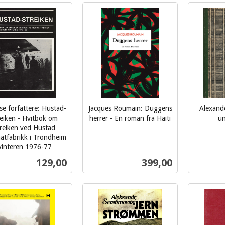
Kjøp
Kjøp
se forfattere: Hustad-
Jacques Roumain: Duggens
Alexand
reiken - Hvitbok om
herrer - En roman fra Haiti
un
inkl.
inkl.
treiken ved Hustad
atfabrikk i Trondheim
mva.
mva.
vinteren 1976-77
Pris
Pris
129,00
399,00
Kjøp
Kjøp