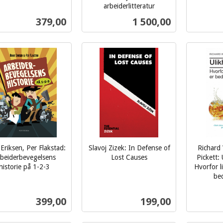
arbeiderlitteratur
mva.
inkl.
Pris
Pris
379,00
1 500,00
mva.
Kjøp
Kjøp
 Eriksen, Per Flakstad:
Slavoj Zizek: In Defense of
Richard 
beiderbevegelsens
Lost Causes
Pickett: 
inkl.
historie på 1-2-3
Hvorfor l
bed
mva.
inkl.
mva.
Pris
Pris
399,00
199,00