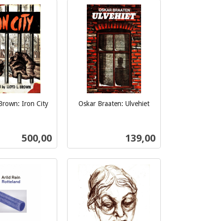
Kjøp
Kjøp
Brown: Iron City
Oskar Braaten: Ulvehiet
inkl.
mva.
Pris
Pris
500,00
139,00
Kjøp
Kjøp