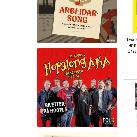
Ewa S
er n
Gaza
inkl.
mva.