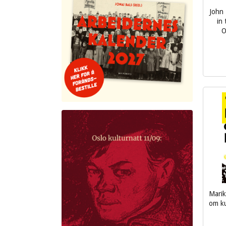
John 
in 
O
inkl.
mva.
Mari
om ku