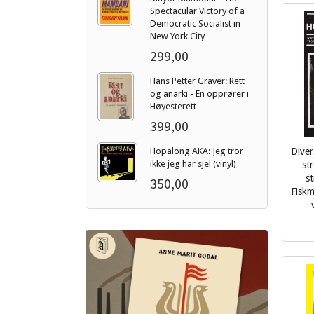
Spectacular Victory of a
Democratic Socialist in
New York City
299,00
Hans Petter Graver: Rett
og anarki - En opprører i
Høyesterett
399,00
Hopalong AKA: Jeg tror
Diver
ikke jeg har sjel (vinyl)
st
s
350,00
Fiskm
inkl.
mva.