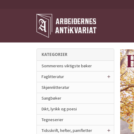
Gå
til
innholdet
KATEGORIER
Sommerens viktigste bøker
Faglitteratur
Skjønnlitteratur
Sangbøker
Dikt, lyrikk og poesi
Tegneserier
Tidsskrift, hefter, pamfletter