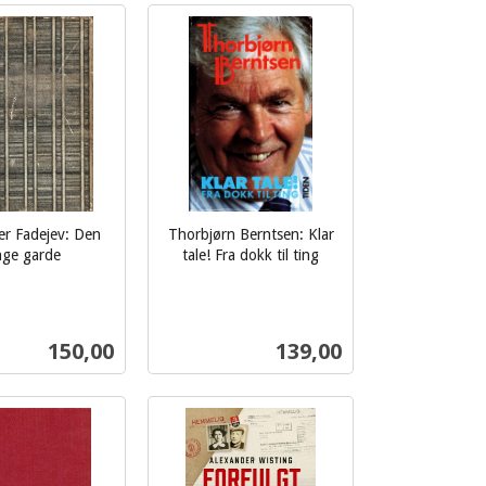
Kjøp
Kjøp
er Fadejev: Den
Thorbjørn Berntsen: Klar
ge garde
tale! Fra dokk til ting
inkl.
mva.
Pris
Pris
150,00
139,00
Kjøp
Kjøp