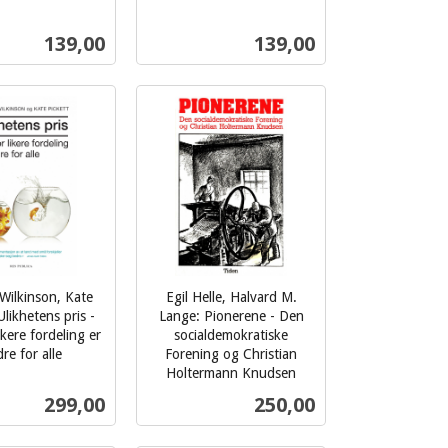
mva.
Pris
Pris
139,00
139,00
Kjøp
Kjøp
Wilkinson, Kate
Egil Helle, Halvard M.
Ulikhetens pris -
Lange: Pionerene - Den
ikere fordeling er
socialdemokratiske
re for alle
Forening og Christian
Holtermann Knudsen
inkl.
Pris
Pris
299,00
250,00
mva.