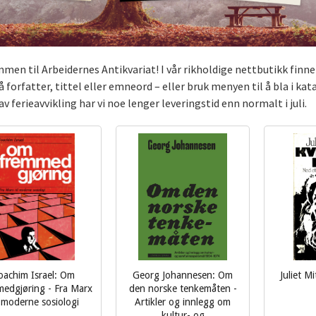
men til Arbeidernes Antikvariat! I vår rikholdige nettbutikk finner 
 forfatter, tittel eller emneord – eller bruk menyen til å bla i kat
v ferieavvikling har vi noe lenger leveringstid enn normalt i juli.
oachim Israel: Om
Georg Johannesen: Om
Juliet M
edgjøring - Fra Marx
den norske tenkemåten -
inkl.
l moderne sosiologi
Artikler og innlegg om
kultur- og