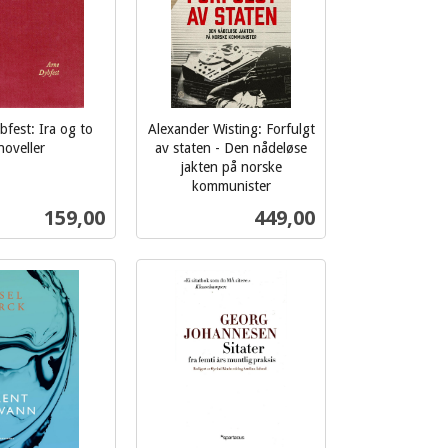
fest: Ira og to
Alexander Wisting: Forfulgt
noveller
av staten - Den nådeløse
jakten på norske
kommunister
inkl.
Pris
Pris
159,00
449,00
mva.
Kjøp
Kjøp