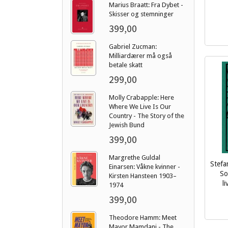
Marius Braatt: Fra Dybet -
mva.
Skisser og stemninger
399,00
Gabriel Zucman:
Milliardærer må også
betale skatt
299,00
Molly Crabapple: Here
Where We Live Is Our
Country - The Story of the
Jewish Bund
399,00
Margrethe Guldal
Stefa
Einarsen: Våkne kvinner -
So
Kirsten Hansteen 1903–
l
1974
399,00
inkl.
mva.
Theodore Hamm: Meet
Mayor Mamdani - The