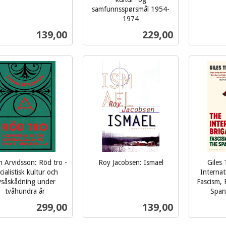
mva.
samfunnsspørsmål 1954-
1974
inkl.
Pris
Pris
139,00
229,00
mva.
Kjøp
Kjøp
n Arvidsson: Röd tro -
Roy Jacobsen: Ismael
Giles 
inkl.
cialistisk kultur och
Internat
ivsåskådning under
Fascism,
mva.
tvåhundra år
Spani
inkl.
Pris
Pris
299,00
139,00
mva.