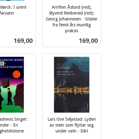
Mørck: I urent
Arnfinn Åslund (red),
farvann
Øyvind Rimbereid (red):
Georg Johannesen - Sitater
fra femti års muntlig
praksis
inkl.
Pris
Pris
169,00
169,00
mva.
Kjøp
Kjøp
ashevis Singer:
Lars Ove Seljestad: Lyden
ender - En
av stein som flyttar seg
ighetshistorie
under vatn - Dikt
inkl.