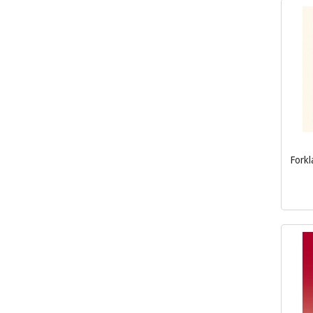
Forkl
inkl.
mva.