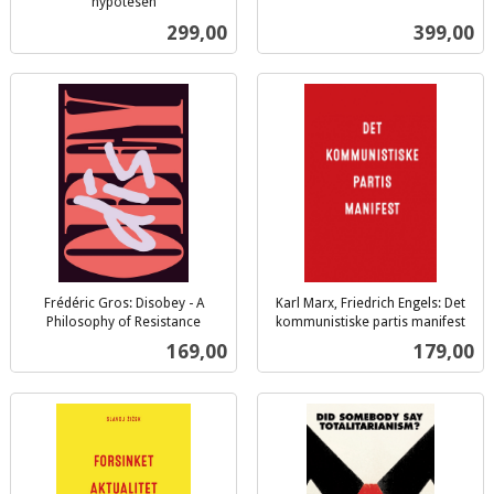
inkl.
hypotesen
inkl.
mva.
Pris
Pris
299,00
399,00
mva.
Frédéric Gros: Disobey - A
Karl Marx, Friedrich Engels: Det
Philosophy of Resistance
kommunistiske partis manifest
inkl.
inkl.
Pris
Pris
169,00
179,00
mva.
mva.