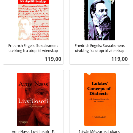
Friedrich Engels: Sosialismens
Friedrich Engels: Sosialismens
utvikling fra utopi til vitenskap
utvikling fra utopi til vitenskap
inkl.
inkl.
Pris
Pris
119,00
119,00
mva.
mva.
Arne Næss: Livsfilosofi - Et
István Mészáros: Lukacs'