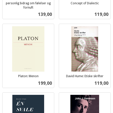
personlig bidrag om følelser og
Concept of Dialectic
inkl.
fornuft
inkl.
mva.
Pris
Pris
139,00
119,00
mva.
Platon: Menon
David Hume: Etiske skrifter
inkl.
inkl.
Pris
Pris
199,00
119,00
mva.
mva.