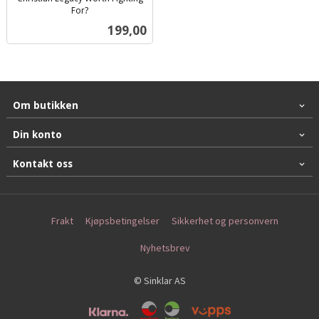
For?
inkl.
Pris
199,00
mva.
Om butikken
Din konto
Kontakt oss
Frakt
Kjøpsbetingelser
Sikkerhet og personvern
Nyhetsbrev
© Sinklar AS