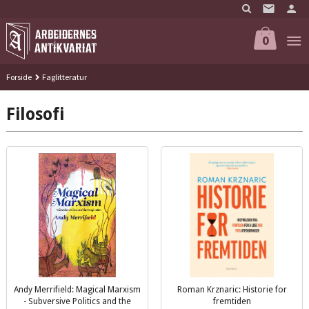
Gå
til
innholdet
0
Forside
Faglitteratur
Filosofi
Andy Merrifield: Magical Marxism
Roman Krznaric: Historie for
- Subversive Politics and the
fremtiden