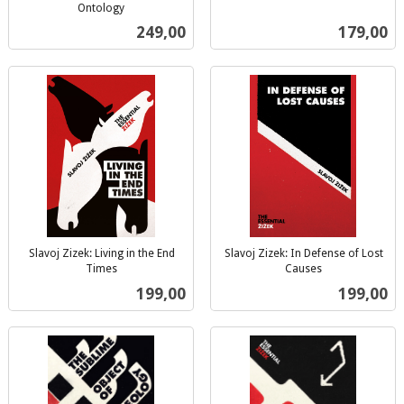
inkl.
Ontology
inkl.
mva.
Pris
Pris
249,00
179,00
mva.
Slavoj Zizek: Living in the End
Slavoj Zizek: In Defense of Lost
Times
Causes
inkl.
inkl.
Pris
Pris
199,00
199,00
mva.
mva.