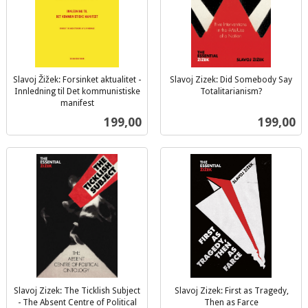
Slavoj Žižek: Forsinket aktualitet -
Slavoj Zizek: Did Somebody Say
Innledning til Det kommunistiske
Totalitarianism?
inkl.
manifest
inkl.
mva.
Pris
Pris
199,00
199,00
mva.
Slavoj Zizek: The Ticklish Subject
Slavoj Zizek: First as Tragedy,
- The Absent Centre of Political
Then as Farce