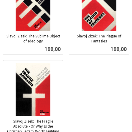
Slavoj Zizek: The Sublime Object
Slavoj Zizek: The Plague of
of Ideology
Fantasies
inkl.
inkl.
Pris
Pris
199,00
199,00
mva.
mva.
Slavoj Zizek: The Fragile
Absolute - Or Why Is the
Christian Legacy Worth Fighting