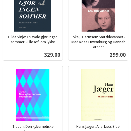
Hilde Vinje: Én svale gjør ingen
Joke J. Hermsen: Snu tidevannet -
sommer - Filosofi om lykke
Med Rosa Luxemburg og Hannah
inkl.
Arendt
inkl.
mva.
Pris
Pris
329,00
299,00
mva.
Tiqqun: Den kybernetiske
Hans Jæger: Anarkiets Bibel