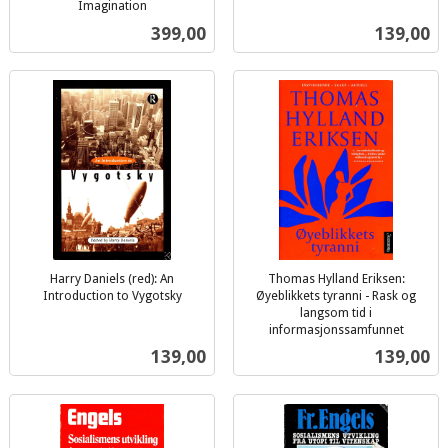
inkl.
Imagination
inkl.
mva.
Pris
Pris
399,00
139,00
mva.
Harry Daniels (red): An
Thomas Hylland Eriksen:
Introduction to Vygotsky
Øyeblikkets tyranni - Rask og
inkl.
langsom tid i
mva.
informasjonssamfunnet
inkl.
Pris
Pris
139,00
139,00
mva.