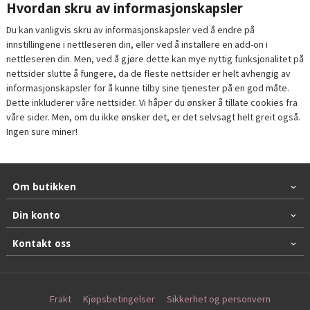
Hvordan skru av informasjonskapsler
Du kan vanligvis skru av informasjonskapsler ved å endre på
innstillingene i nettleseren din, eller ved å installere en add-on i
nettleseren din. Men, ved å gjøre dette kan mye nyttig funksjonalitet på
nettsider slutte å fungere, da de fleste nettsider er helt avhengig av
informasjonskapsler for å kunne tilby sine tjenester på en god måte.
Dette inkluderer våre nettsider. Vi håper du ønsker å tillate cookies fra
våre sider. Men, om du ikke ønsker det, er det selvsagt helt greit også.
Ingen sure miner!
Om butikken
Din konto
Kontakt oss
Frakt
Kjøpsbetingelser
Sikkerhet og personvern