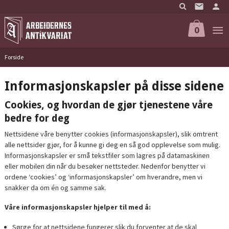
Gå
til
innholdet
0
Forside
Informasjonskapsler på disse sidene
Cookies, og hvordan de gjør tjenestene våre
bedre for deg
Nettsidene våre benytter cookies (informasjonskapsler), slik omtrent
alle nettsider gjør, for å kunne gi deg en så god opplevelse som mulig.
Informasjonskapsler er små tekstfiler som lagres på datamaskinen
eller mobilen din når du besøker nettsteder. Nedenfor benytter vi
ordene ‘cookies’ og ‘informasjonskapsler’ om hverandre, men vi
snakker da om én og samme sak.
Våre informasjonskapsler hjelper til med å:
Sørge for at nettsidene fungerer slik du forventer at de skal