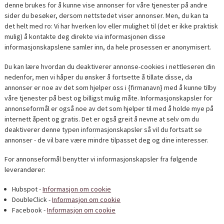
denne brukes for å kunne vise annonser for våre tjenester på andre
sider du besøker, dersom nettstedet viser annonser. Men, du kan ta
det helt med ro: Vi har hverken lov eller mulighet til (det er ikke praktisk
mulig) å kontakte deg direkte via informasjonen disse
informasjonskapslene samler inn, da hele prosessen er anonymisert.
Du kan lære hvordan du deaktiverer annonse-cookies i nettleseren din
nedenfor, men vi håper du ønsker å fortsette å tillate disse, da
annonser er noe av det som hjelper oss i {firmanavn} med å kunne tilby
våre tjenester på best og billigst mulig måte. Informasjonskapsler for
annonseformål er også noe av det som hjelper til med å holde mye på
internett åpent og gratis. Det er også greit å nevne at selv om du
deaktiverer denne typen informasjonskapsler så vil du fortsatt se
annonser - de vil bare være mindre tilpasset deg og dine interesser.
For annonseformål benytter vi informasjonskapsler fra følgende
leverandører:
Hubspot -
Informasjon om cookie
DoubleClick -
Informasjon om cookie
Facebook -
Informasjon om cookie