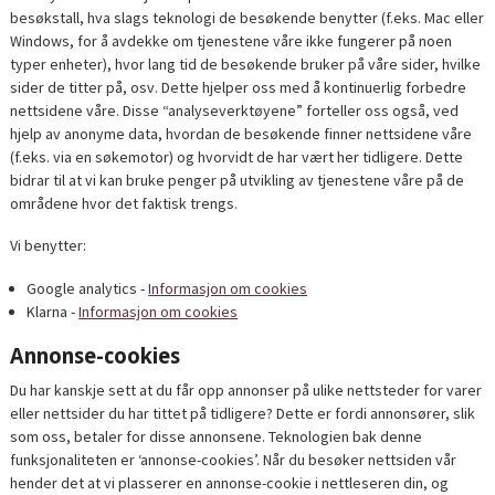
besøkstall, hva slags teknologi de besøkende benytter (f.eks. Mac eller
Windows, for å avdekke om tjenestene våre ikke fungerer på noen
typer enheter), hvor lang tid de besøkende bruker på våre sider, hvilke
sider de titter på, osv. Dette hjelper oss med å kontinuerlig forbedre
nettsidene våre. Disse “analyseverktøyene” forteller oss også, ved
hjelp av anonyme data, hvordan de besøkende finner nettsidene våre
(f.eks. via en søkemotor) og hvorvidt de har vært her tidligere. Dette
bidrar til at vi kan bruke penger på utvikling av tjenestene våre på de
områdene hvor det faktisk trengs.
Vi benytter:
Google analytics -
Informasjon om cookies
Klarna -
Informasjon om cookies
Annonse-cookies
Du har kanskje sett at du får opp annonser på ulike nettsteder for varer
eller nettsider du har tittet på tidligere? Dette er fordi annonsører, slik
som oss, betaler for disse annonsene. Teknologien bak denne
funksjonaliteten er ‘annonse-cookies’. Når du besøker nettsiden vår
hender det at vi plasserer en annonse-cookie i nettleseren din, og