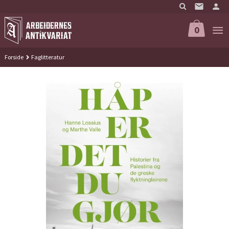
Gå
til
innholdet
0
Forside
Faglitteratur