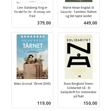
Linn Stalsberg: Krig er
Marte Heian-Engdal: Et
forakt for liv - Et essay om
Gaza-liv - Familien, flukten
fred
og det tapte landet
inkl.
inkl.
Pris
Pris
379,00
449,00
mva.
mva.
Mats Grorud: Tårnet (DVD)
Rune Berglund Steen:
inkl.
Solidaritet nå - Et
mva.
kampskrift for mennesker
på flukt
inkl.
Pris
Pris
119,00
150,00
mva.