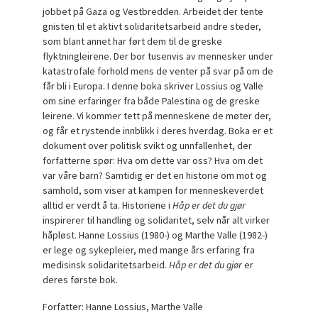
jobbet på Gaza og Vestbredden. Arbeidet der tente
gnisten til et aktivt solidaritetsarbeid andre steder,
som blant annet har ført dem til de greske
flyktningleirene. Der bor tusenvis av mennesker under
katastrofale forhold mens de venter på svar på om de
får bli i Europa. I denne boka skriver Lossius og Valle
om sine erfaringer fra både Palestina og de greske
leirene. Vi kommer tett på menneskene de møter der,
og får et rystende innblikk i deres hverdag. Boka er et
dokument over politisk svikt og unnfallenhet, der
forfatterne spør: Hva om dette var oss? Hva om det
var våre barn? Samtidig er det en historie om mot og
samhold, som viser at kampen for menneskeverdet
alltid er verdt å ta. Historiene i
Håp er det du gjør
inspirerer til handling og solidaritet, selv når alt virker
håpløst. Hanne Lossius (1980-) og Marthe Valle (1982-)
er lege og sykepleier, med mange års erfaring fra
medisinsk solidaritetsarbeid.
Håp er det du gjør
er
deres første bok.
Forfatter: Hanne Lossius, Marthe Valle