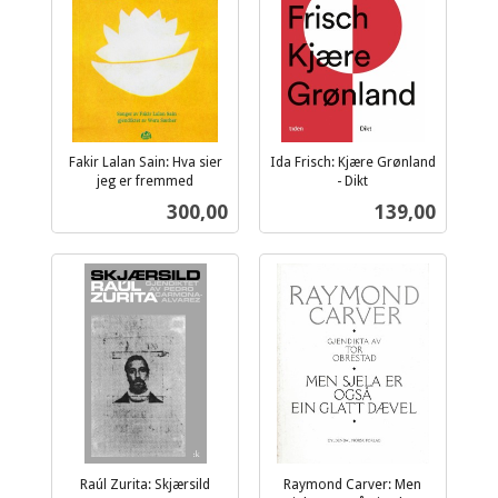
Fakir Lalan Sain: Hva sier
Ida Frisch: Kjære Grønland
jeg er fremmed
- Dikt
inkl.
inkl.
Pris
Pris
300,00
139,00
mva.
mva.
Raúl Zurita: Skjærsild
Raymond Carver: Men