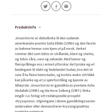
Produktinfo
Januarbarna
er debutboka til den sudansk-
amerikanske poeten Safia Elhillo (1990-) og den første
av bøkene hennar som kjem ut på norsk. Verket
rommar dikt som tidvis er strålande, klare og sterke,
og tidvis såre, vare og søkande. Med humor og
fleirspråklege ess i ermet utforskar det lyriske eg-et
bindingane til slekt og fødelandet Sudan, kva det vil
seie å ha fleire heimstader, og korleis andre sitt blikk
kan påverke eg-et si sjølvforståing og kjensle av
tilhøyrsle.
Januarbarna
er gjendikta av poetane Asha
Abdullahi (1998-) og Ida Hove Solberg (1987-). Boka
inngår i Lo forlag sitt redaksjonelle prosjekt
«Krysspoesi». Utgivingane i denne gjendiktingsserien
undersøker eller demonstrerer kryssingspunktas
poetiske potensial.