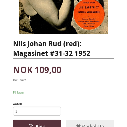
Nils Johan Rud (red):
Magasinet #31-32 1952
Pris
NOK
109,00
inkl. mva.
På lager
Antall
Kjøp
Ønskeliste