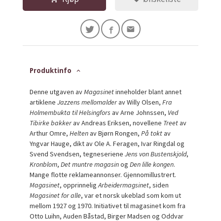
Produktinfo
Denne utgaven av
Magasinet
inneholder blant annet
artiklene
Jazzens mellomalder
av Willy Olsen,
Fra
Holmembukta til Helsingfors
av Arne Johnssen,
Ved
Tibirke bakker
av Andreas Eriksen, novellene
Treet
av
Arthur Omre,
Helten
av Bjørn Rongen,
På tokt
av
Yngvar Hauge, dikt av Ole A. Feragen, Ivar Ringdal og
Svend Svendsen, tegneseriene
Jens von Bustenskjold
,
Kronblom
,
Det muntre magasin
og
Den lille kongen
.
Mange flotte reklameannonser. Gjennomillustrert.
Magasinet
, opprinnelig
Arbeidermagsinet
, siden
Magasinet for alle
, var et norsk ukeblad som kom ut
mellom 1927 og 1970. Initiativet til magasinet kom fra
Otto Luihn, Auden Båstad, Birger Madsen og Oddvar