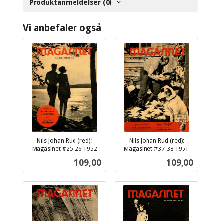
Produktanmeldelser (0)
Vi anbefaler også
Nils Johan Rud (red):
Nils Johan Rud (red):
Magasinet #25-26 1952
Magasinet #37-38 1951
inkl.
inkl.
Pris
Pris
109,00
109,00
mva.
mva.