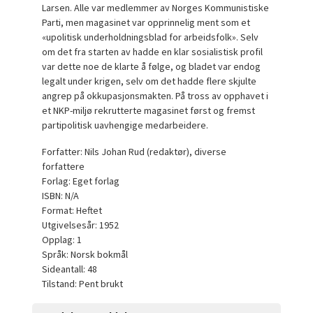
Larsen. Alle var medlemmer av Norges Kommunistiske
Parti, men magasinet var opprinnelig ment som et
«upolitisk underholdningsblad for arbeidsfolk». Selv
om det fra starten av hadde en klar sosialistisk profil
var dette noe de klarte å følge, og bladet var endog
legalt under krigen, selv om det hadde flere skjulte
angrep på okkupasjonsmakten. På tross av opphavet i
et NKP-miljø rekrutterte magasinet først og fremst
partipolitisk uavhengige medarbeidere.
Forfatter: Nils Johan Rud (redaktør), diverse
forfattere
Forlag: Eget forlag
ISBN: N/A
Format: Heftet
Utgivelsesår: 1952
Opplag: 1
Språk: Norsk bokmål
Sideantall: 48
Tilstand: Pent brukt