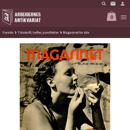
Gå
til
innholdet
0
Forside
Tidsskrift, hefter, pamfletter
Magasinet for alle