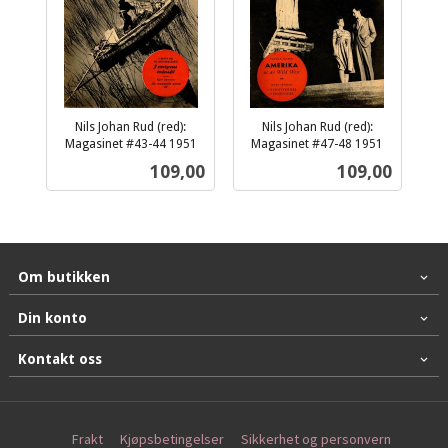
Nils Johan Rud (red):
Nils Johan Rud (red):
Magasinet #43-44 1951
Magasinet #47-48 1951
inkl.
inkl.
Pris
Pris
109,00
109,00
mva.
mva.
Om butikken
Din konto
Kontakt oss
Frakt
Kjøpsbetingelser
Sikkerhet og personvern