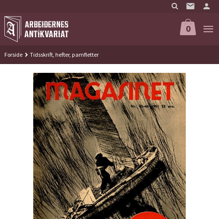
Gå
til
innholdet
0
Forside
Tidsskrift, hefter, pamfletter