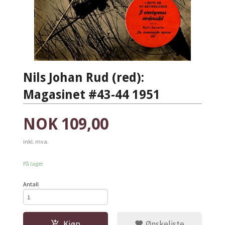
Nils Johan Rud (red):
Magasinet #43-44 1951
Pris
NOK
109,00
inkl. mva.
På lager
Antall
Kjøp
Ønskeliste