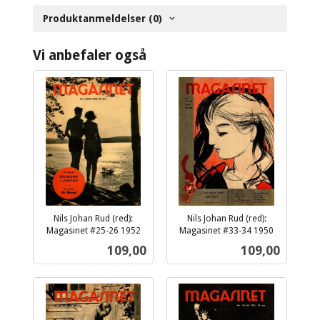
Produktanmeldelser (0)
Vi anbefaler også
Nils Johan Rud (red):
Nils Johan Rud (red):
Magasinet #25-26 1952
Magasinet #33-34 1950
inkl.
inkl.
Pris
Pris
109,00
109,00
mva.
mva.