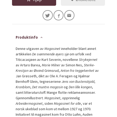
Produktinfo
Denne utgaven av
Magasinet
inneholder blant annet
artikkelen
De svømmende øyers sjø
om urfolk ved
Titicacasjøen av Kurt Severin, novellene
Strykejernet
av Arturo Barea,
Marie Milner
av Simon Nes,
Sterke-
Krestjan
av Øivind Grimsrud,
Anton fra teggelverket
av
Jan Grøsseth, dikt av Ole A. Feragen og Hjalmar
Bernhoff Glein, tegneseriene
Jens von Bustenskjold
,
Kronblom
,
Det muntre magasin
og
Den lille kongen
,
samt litteraturstoff. Mange flotte reklameannonser.
Gjennomillustrert.
Magasinet
, opprinnelig
Arbeidermagsinet
, siden
Magasinet for alle
, var et
norsk ukeblad som kom ut mellom 1927 og 1970.
Initiativet til magasinet kom fra Otto Luihn, Auden