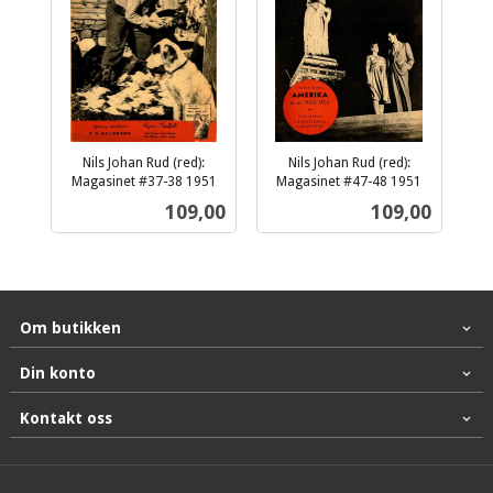
Nils Johan Rud (red):
Nils Johan Rud (red):
Magasinet #37-38 1951
Magasinet #47-48 1951
inkl.
inkl.
Pris
Pris
109,00
109,00
mva.
mva.
Om butikken
Din konto
Kontakt oss