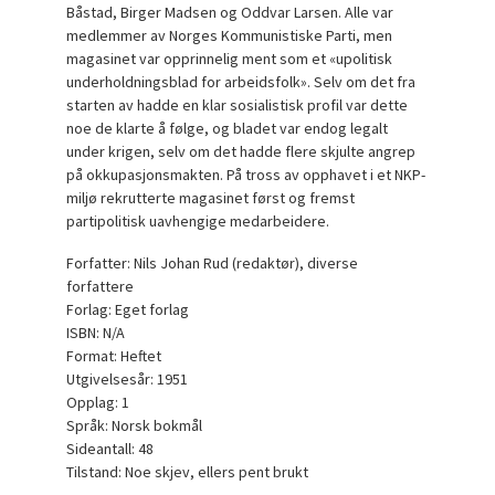
Båstad, Birger Madsen og Oddvar Larsen. Alle var
medlemmer av Norges Kommunistiske Parti, men
magasinet var opprinnelig ment som et «upolitisk
underholdningsblad for arbeidsfolk». Selv om det fra
starten av hadde en klar sosialistisk profil var dette
noe de klarte å følge, og bladet var endog legalt
under krigen, selv om det hadde flere skjulte angrep
på okkupasjonsmakten. På tross av opphavet i et NKP-
miljø rekrutterte magasinet først og fremst
partipolitisk uavhengige medarbeidere.
Forfatter: Nils Johan Rud (redaktør), diverse
forfattere
Forlag: Eget forlag
ISBN: N/A
Format: Heftet
Utgivelsesår: 1951
Opplag: 1
Språk: Norsk bokmål
Sideantall: 48
Tilstand: Noe skjev, ellers pent brukt