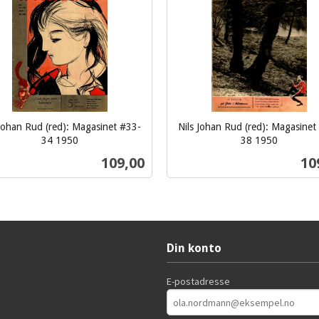
 Johan Rud (red): Magasinet #33-
Nils Johan Rud (red): Magasinet
34 1950
38 1950
inkl.
Pris
Pri
109,00
10
mva.
Kjøp
Kjøp
Din konto
E-postadresse