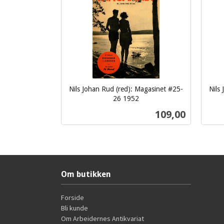
Nils Johan Rud (red): Magasinet #25-
Nils
26 1952
inkl.
inkl.
Pris
109,00
mva.
mva.
Kjøp
Om butikken
Forside
Bli kunde
Om Arbeidernes Antikvariat