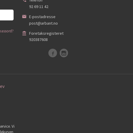
92 69 11 42
E-postadresse
post@arbant.no
passord?
Foretaksregisteret
920387608
ev
ervice. Vi
dlekurven