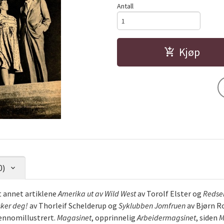
Antall
Kjøp
0)
 annet artiklene
Amerika ut av Wild West
av Torolf Elster og
Redsel
sker deg!
av Thorleif Schelderup og
Syklubben Jomfruen
av Bjørn R
ennomillustrert.
Magasinet
, opprinnelig
Arbeidermagsinet
, siden
M