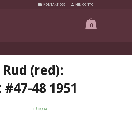
KONTAKT OSS
MIN KONTO
0
 Rud (red):
 #47-48 1951
På lager