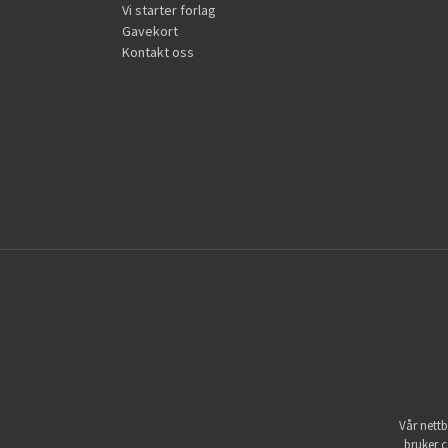
Vi starter forlag
Gavekort
Kontakt oss
Vår nettb
bruker c