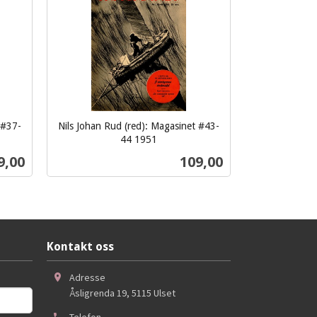
 #37-
Nils Johan Rud (red): Magasinet #43-
44 1951
inkl.
s
Pris
9,00
109,00
mva.
Kjøp
Kontakt oss
Adresse
Åsligrenda 19
,
5115
Ulset
Telefon