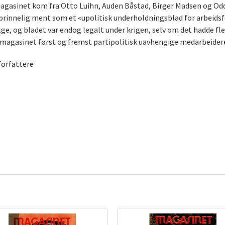
 magasinet kom fra Otto Luihn, Auden Båstad, Birger Madsen og Od
innelig ment som et «upolitisk underholdningsblad for arbeidsfol
 følge, og bladet var endog legalt under krigen, selv om det hadde 
 magasinet først og fremst partipolitisk uavhengige medarbeider
forfattere