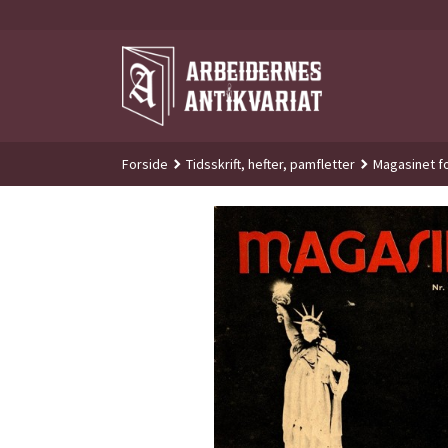
Gå
til
innholdet
Forside
Tidsskrift, hefter, pamfletter
Magasinet fo