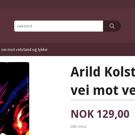
s vei mot velstand og lykke
Arild Kols
vei mot v
Pris
NOK
129,00
inkl. mva.