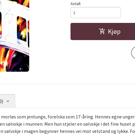
Antall
Kjøp
0)
 morløs som jentunge, forelska som 17-åring. Hennes egne unger bli
n sølvskje i munnen. Men hun stjeler en sølvskje i det fine huset 
en sølvskje i magen begynner hennes vei mot velstand og lykke. 