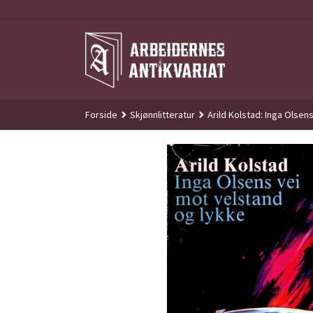
Gå
til
innholdet
Forside
Skjønnlitteratur
Arild Kolstad: Inga Olsen