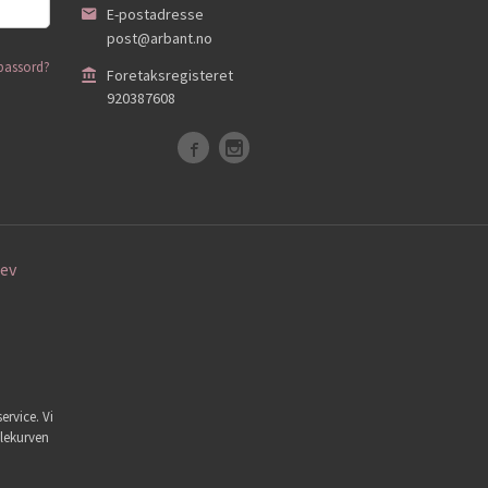
E-postadresse
post@arbant.no
passord?
Foretaksregisteret
920387608
ev
ervice. Vi
dlekurven