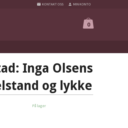
KONTAKT OSS
MIN KONTO
0
tad: Inga Olsens
elstand og lykke
På lager