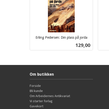
Erling Pedersen: Din plass på jorda
inkl.
inkl.
Pris
129,00
mva.
mva.
Kjøp
Om butikken
Forside
Bli kunde
Om Arbeidernes Antikvariat
Vi starter forlag
Gavekort