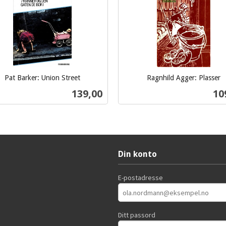
Pat Barker: Union Street
Ragnhild Agger: Plasser
inkl.
Pris
Pri
139,00
10
mva.
Kjøp
Kjøp
Din konto
E-postadresse
Ditt passord