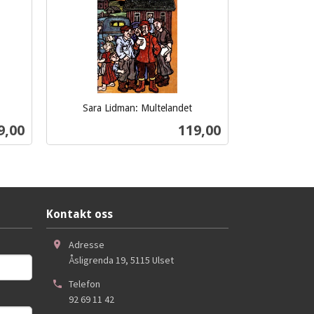
Sara Lidman: Multelandet
inkl.
s
Pris
9,00
119,00
mva.
Kjøp
Kontakt oss
Adresse
Åsligrenda 19
,
5115
Ulset
Telefon
92 69 11 42