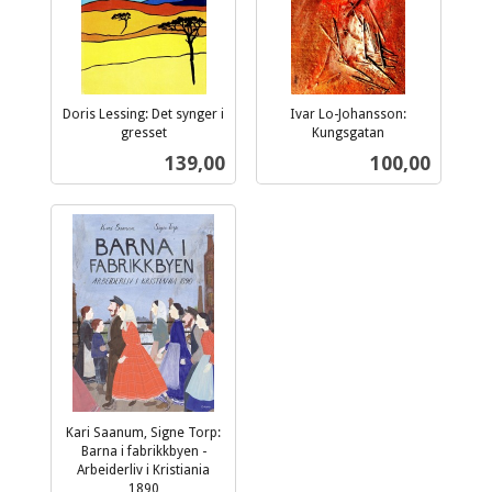
Doris Lessing: Det synger i
Ivar Lo-Johansson:
gresset
Kungsgatan
inkl.
inkl.
Pris
Pris
139,00
100,00
mva.
mva.
Kari Saanum, Signe Torp:
Barna i fabrikkbyen -
Arbeiderliv i Kristiania
1890