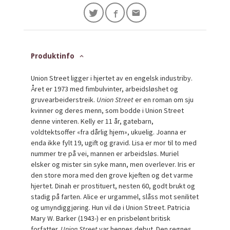
Produktinfo
Union Street ligger i hjertet av en engelsk industriby.
Året er 1973 med fimbulvinter, arbeidsløshet og
gruvearbeiderstreik.
Union Street
er en roman om sju
kvinner og deres menn, som bodde i Union Street
denne vinteren. Kelly er 11 år, gatebarn,
voldtektsoffer «fra dårlig hjem», ukuelig. Joanna er
enda ikke fylt 19, ugift og gravid. Lisa er mor til to med
nummer tre på vei, mannen er arbeidsløs. Muriel
elsker og mister sin syke mann, men overlever. Iris er
den store mora med den grove kjeften og det varme
hjertet. Dinah er prostituert, nesten 60, godt brukt og
stadig på farten. Alice er urgammel, slåss mot senilitet
og umyndiggjøring. Hun vil dø i Union Street. Patricia
Mary W. Barker (1943-) er en prisbelønt britisk
forfatter.
Union Street
var hennes debut. Den regnes