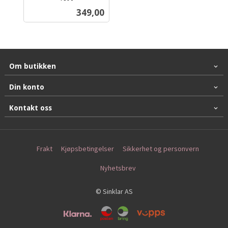
inkl.
Pris
349,00
mva.
Om butikken
Din konto
Kontakt oss
Frakt
Kjøpsbetingelser
Sikkerhet og personvern
Nyhetsbrev
© Sinklar AS