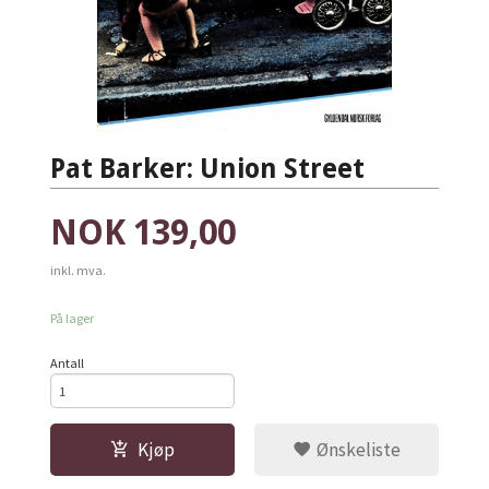
Pat Barker: Union Street
Pris
NOK
139,00
inkl. mva.
På lager
Antall
Kjøp
Ønskeliste