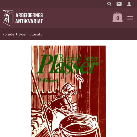
Gå
til
innholdet
0
Forside
Skjønnlitteratur