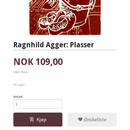
Ragnhild Agger: Plasser
Pris
NOK
109,00
inkl. mva.
På lager
Antall
Kjøp
Ønskeliste