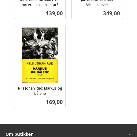
hører du til, proletar?
Arbeidsnever
inkl.
inkl.
Pris
Pris
139,00
349,00
mva.
mva.
Nils Johan Rud: Markus og
bålene
inkl.
Pris
169,00
mva.
Om butikken