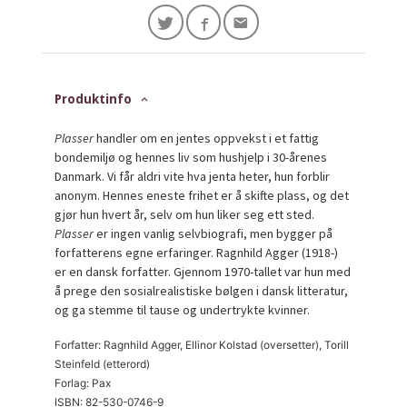
Produktinfo
Plasser
handler om en jentes oppvekst i et fattig
bondemiljø og hennes liv som hushjelp i 30-årenes
Danmark. Vi får aldri vite hva jenta heter, hun forblir
anonym. Hennes eneste frihet er å skifte plass, og det
gjør hun hvert år, selv om hun liker seg ett sted.
Plasser
er ingen vanlig selvbiografi, men bygger på
forfatterens egne erfaringer. Ragnhild Agger (1918-)
er en dansk forfatter. Gjennom 1970-tallet var hun med
å prege den sosialrealistiske bølgen i dansk litteratur,
og ga stemme til tause og undertrykte kvinner.
Forfatter: Ragnhild Agger, Ellinor Kolstad (oversetter), Torill
Steinfeld (etterord)
Forlag: Pax
ISBN: 82-530-0746-9