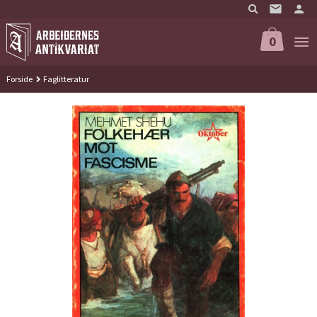
Gå
til
innholdet
0
Forside
Faglitteratur