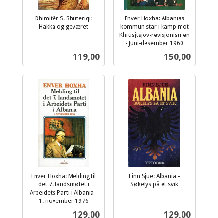
Dhimitër S. Shuteriqi:
Enver Hoxha: Albanias
Hakka og geværet
kommunistar i kamp mot
inkl.
Khrusjtsjov-revisjonismen
mva.
- Juni-desember 1960
inkl.
Pris
Pris
119,00
150,00
mva.
Enver Hoxha: Melding til
Finn Sjue: Albania -
det 7. landsmøtet i
Søkelys på et svik
inkl.
Arbeidets Parti i Albania -
1. november 1976
mva.
inkl.
Pris
Pris
129,00
129,00
mva.