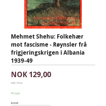
Mehmet Shehu: Folkehær
mot fascisme - Røynsler frå
frigjeringskrigen i Albania
1939-49
Pris
NOK
129,00
inkl. mva.
På lager
Antall