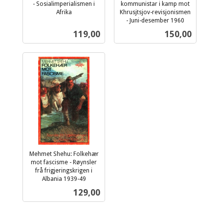
- Sosialimperialismen i
kommunistar i kamp mot
Afrika
Khrusjtsjov-revisjonismen
inkl.
- Juni-desember 1960
inkl.
mva.
Pris
Pris
119,00
150,00
mva.
Mehmet Shehu: Folkehær
mot fascisme - Røynsler
frå frigjeringskrigen i
Albania 1939-49
inkl.
Pris
129,00
mva.