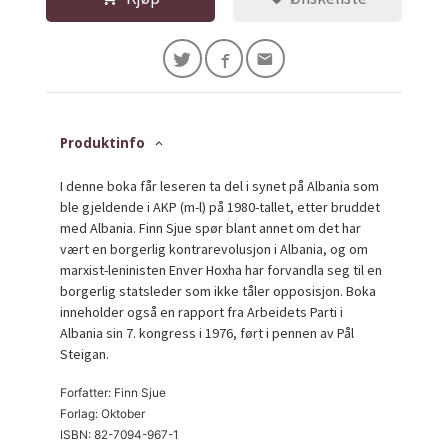
Produktinfo
I denne boka får leseren ta del i synet på Albania som
ble gjeldende i AKP (m-l) på 1980-tallet, etter bruddet
med Albania. Finn Sjue spør blant annet om det har
vært en borgerlig kontrarevolusjon i Albania, og om
marxist-leninisten Enver Hoxha har forvandla seg til en
borgerlig statsleder som ikke tåler opposisjon. Boka
inneholder også en rapport fra Arbeidets Parti i
Albania sin 7. kongress i 1976, ført i pennen av Pål
Steigan.
Forfatter: Finn Sjue
Forlag: Oktober
ISBN: 82-7094-967-1