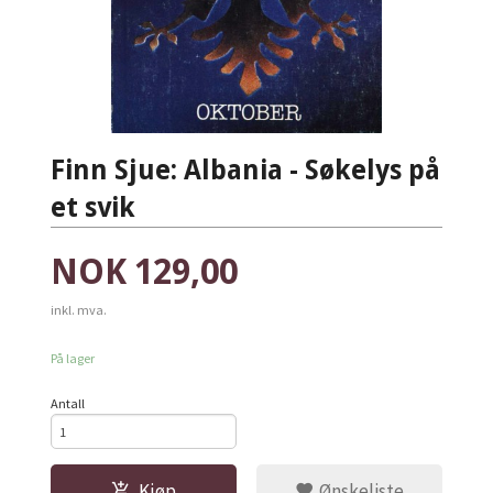
Finn Sjue: Albania - Søkelys på
et svik
Pris
NOK
129,00
inkl. mva.
På lager
Antall
Kjøp
Ønskeliste