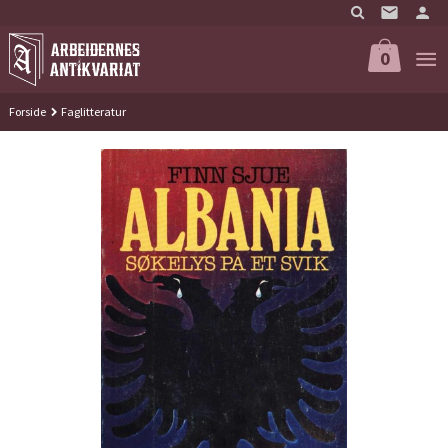
Gå
til
innholdet
0
Forside
Faglitteratur