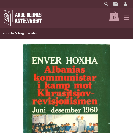
Gå
til
innholdet
0
Forside
Faglitteratur