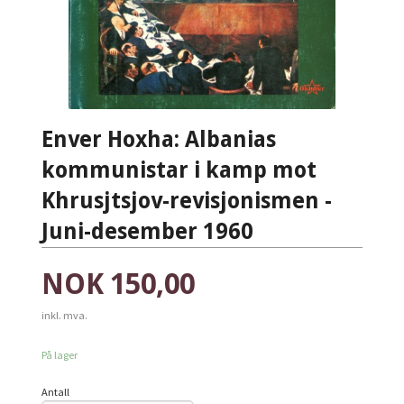
Enver Hoxha: Albanias
kommunistar i kamp mot
Khrusjtsjov-revisjonismen -
Juni-desember 1960
Pris
NOK
150,00
inkl. mva.
På lager
Antall