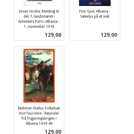
Enver Hoxha: Melding til
Finn Sjue: Albania -
det 7. landsmøtet i
Søkelys på et svik
inkl.
Arbeidets Parti i Albania -
1. november 1976
mva.
inkl.
Pris
Pris
129,00
129,00
mva.
Mehmet Shehu: Folkehær
mot fascisme - Røynsler
frå frigjeringskrigen i
Albania 1939-49
inkl.
Pris
129,00
mva.