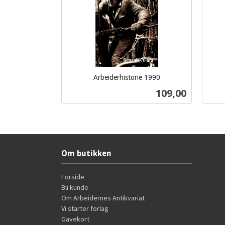
Arbeiderhistorie 1990
inkl.
inkl.
Pris
109,00
mva.
mva.
Kjøp
Om butikken
Forside
Bli kunde
Om Arbeidernes Antikvariat
Vi starter forlag
Gavekort