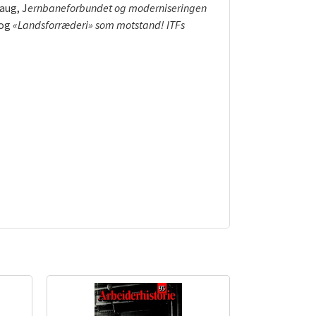
aug, J
ernbaneforbundet og moderniseringen
 og
«Landsforræderi» som motstand! ITFs