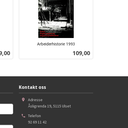
Arbeiderhistorie 1993
inkl.
s
Pris
9,00
109,00
mva.
Kjøp
Kontakt oss
Adresse
Åsligrenda 19
,
5115
Ulset
Telefon
92 69 11 42