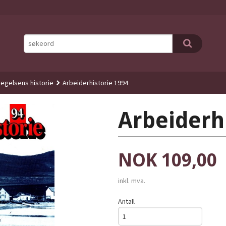
egelsens historie
Arbeiderhistorie 1994
Arbeiderh
Pris
NOK
109,00
inkl. mva.
Antall