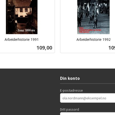
Arbeiderhistorie 1991
Arbeiderhistorie 1992
inkl.
Pris
Pri
109,00
10
mva.
Kjøp
Kjøp
Din konto
E-postadresse
Ditt passord