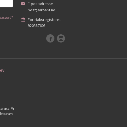
E-postadresse
post@arbant.no
passord?
Foretaksregisteret
920387608
ev
ervice. Vi
dlekurven