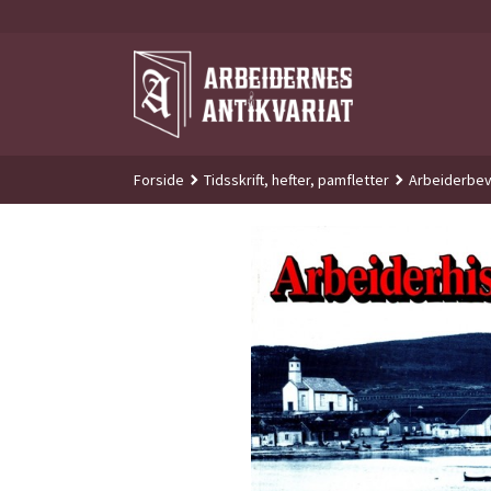
Gå
til
innholdet
Forside
Tidsskrift, hefter, pamfletter
Arbeiderbev