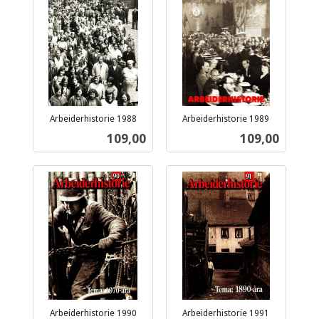
Arbeiderhistorie 1988
Arbeiderhistorie 1989
inkl.
inkl.
Pris
Pris
109,00
109,00
mva.
mva.
Arbeiderhistorie 1990
Arbeiderhistorie 1991