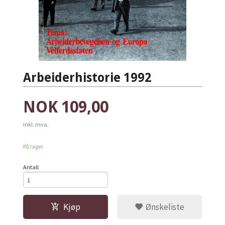
Arbeiderhistorie 1992
Pris
NOK
109,00
inkl. mva.
På lager
Antall
Kjøp
Ønskeliste