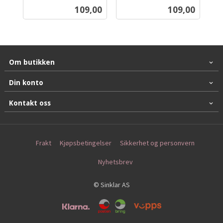
inkl.
inkl.
Pris
Pris
109,00
109,00
mva.
mva.
Om butikken
Din konto
Kontakt oss
Frakt
Kjøpsbetingelser
Sikkerhet og personvern
Nyhetsbrev
© Sinklar AS