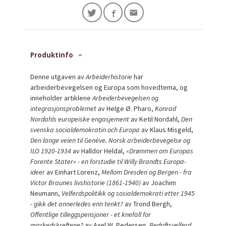
Produktinfo
Denne utgaven av
Arbeiderhistorie
har
arbeiderbevegelsen og Europa som hovedtema, og
inneholder artiklene
Arbeiderbevegelsen og
integrasjonsproblemet
av Helge Ø. Pharo,
Konrad
Nordahls europeiske engasjement
av Ketil Nordahl,
Den
svenska socialdemokratin och Europa
av Klaus Misgeld,
Den lange veien til Genève. Norsk arbeiderbevegelse og
ILO 1920-1934
av Halldor Heldal,
«Drømmen om Europas
Forente Stater» - en forstudie til Willy Brandts Europa-
ideer
av Einhart Lorenz,
Mellom Dresden og Bergen - fra
Victor Braunes livshistorie (1861-1940)
av Joachim
Neumann,
Velferdspolitikk og sosialdemokrati etter 1945
- gikk det annerledes enn tenkt?
av Trond Bergh,
Offentlige tilleggspensjoner - et knefall for
markedskreftene?
av Axel W. Pedersen,
Bedriftsvelferd.