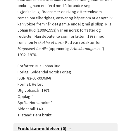
omkring ham er i ferd med å forandre seg
ugjenkallelig.
Brønnen
er en rik og ettertenksom
roman om tilhørighet, ansvar og håpet om at et nytt liv
kan vokse frem når det gamle endelig må gi slipp. Nils
Johan Rud (1908-1993) var en norsk forfatter og
redaktør. Han debuterte som forfatter i 1933 med
romanen
Vi skal ha et barn
. Rud var redaktør for
Magasinet for Alle
(opprinnelig
Arbeidermagasinet
)
1932–1970.
Forfatter: Nils Johan Rud
Forlag: Gyldendal Norsk Forlag
ISBN: 82-05-00368-8
Format: Heftet
Utgivelsesår: 1971
Opplag: 1
Språk: Norsk bokmål
Sideantall: 140
Tilstand: Pent brukt
Produktanmeldelser (0)