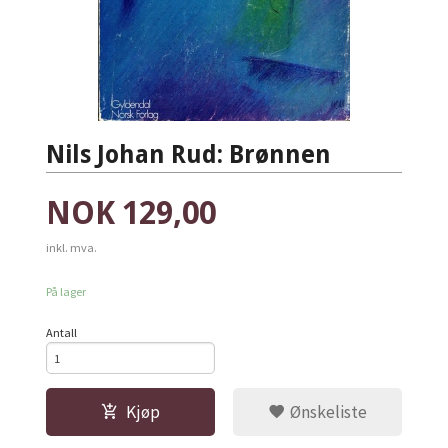
Nils Johan Rud: Brønnen
Pris
NOK
129,00
inkl. mva.
På lager
Antall
Kjøp
Ønskeliste