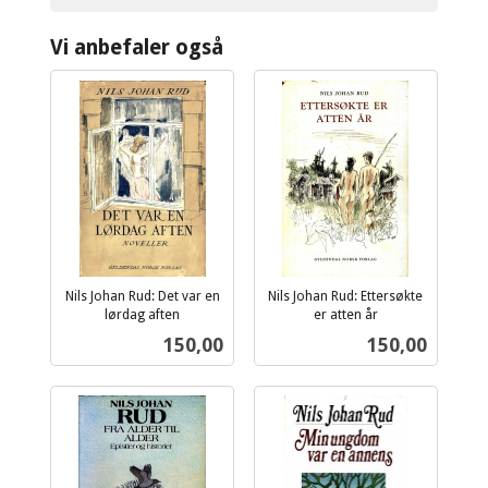
Vi anbefaler også
Nils Johan Rud: Det var en
Nils Johan Rud: Ettersøkte
lørdag aften
er atten år
inkl.
inkl.
Pris
Pris
150,00
150,00
mva.
mva.