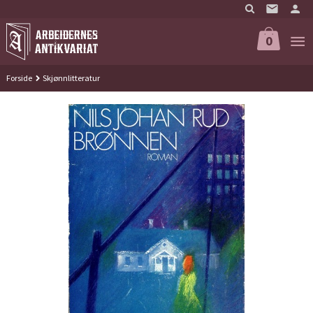
Gå
til
innholdet
0
Forside
Skjønnlitteratur