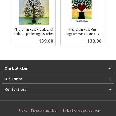
Nils Johan Rud: Fra alder til
Nils Johan Rud: Min
alder - Epistler og historier
ungdom var en annens
inkl.
inkl.
Pris
Pris
139,00
139,00
mva.
mva.
Om butikken
Din konto
Kontakt oss
Frakt
Kjøpsbetingelser
Sikkerhet og personvern