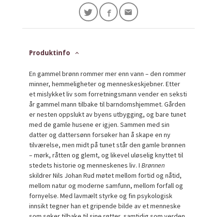
Produktinfo
En gammel brønn rommer mer enn vann – den rommer
minner, hemmeligheter og menneskeskjebner. Etter
et mislykket liv som forretningsmann vender en seksti
år gammel mann tilbake til barndomshjemmet. Gården
er nesten oppslukt av byens utbygging, og bare tunet
med de gamle husene er igjen. Sammen med sin
datter og dattersønn forsøker han å skape en ny
tilværelse, men midt på tunet står den gamle brønnen
– mørk, råtten og glemt, og likevel uløselig knyttet til
stedets historie og menneskenes liv. I
Brønnen
skildrer Nils Johan Rud møtet mellom fortid og nåtid,
mellom natur og moderne samfunn, mellom forfall og
fornyelse. Med lavmælt styrke og fin psykologisk
innsikt tegner han et gripende bilde av et menneske
som søker tilbake til sine røtter, samtidig som verden