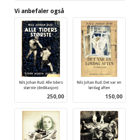
Vi anbefaler også
Nils Johan Rud: Alle tiders
Nils Johan Rud: Det var en
største (dedikasjon)
lørdag aften
inkl.
inkl.
Pris
Pris
250,00
150,00
mva.
mva.