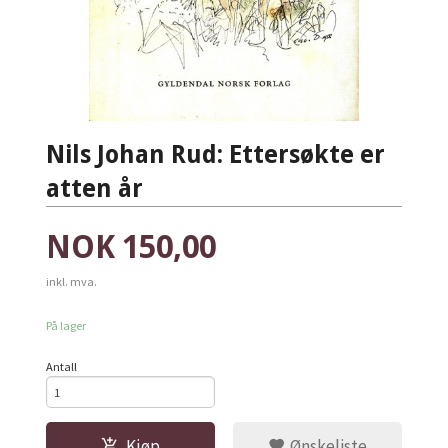
Nils Johan Rud: Ettersøkte er
atten år
Pris
NOK
150,00
inkl. mva.
På lager
Antall
Kjøp
Ønskeliste