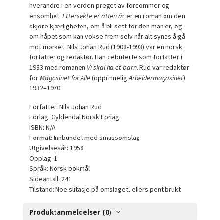
hverandre i en verden preget av fordommer og
ensomhet.
Ettersøkte er atten å
r er en roman om den
skjøre kjærligheten, om å bli sett for den man er, og
om håpet som kan vokse frem selv når alt synes å gå
mot mørket. Nils Johan Rud (1908-1993) var en norsk
forfatter og redaktør. Han debuterte som forfatter i
1933 med romanen
Vi skal ha et barn
. Rud var redaktør
for
Magasinet for Alle
(opprinnelig
Arbeidermagasinet
)
1932–1970.
Forfatter: Nils Johan Rud
Forlag: Gyldendal Norsk Forlag
ISBN: N/A
Format: Innbundet med smussomslag
Utgivelsesår: 1958
Opplag: 1
Språk: Norsk bokmål
Sideantall: 241
Tilstand: Noe slitasje på omslaget, ellers pent brukt
Produktanmeldelser (0)