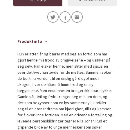
Produktinfo
Hun er atten år og bærer med seg en fortid som har
gjort henne mistrodd av omgivelsene – og usikker på
seg selv. Han elsker henne, men sliter med sjalusien
over det livet hun levde før de møttes. Sammen søker
de bort fra verden, til en enslig gård dypt inne i
skogen, hvor de håper å finne fred og en ny
begynnelse. Men ensomheten bringer ikke bare lykke.
Gamle sår, tvil og frykt trenger seg mellom dem, og
det som begynner som en lys sommeridyll, utvikler
seg til et intenst drama om kjærlighet, tillit og kampen
for å overvinne fortiden. Med en drivende fortelling og
levende personskildringer tegner Nils Johan Rud et
gripende bilde av to unge mennesker som søker