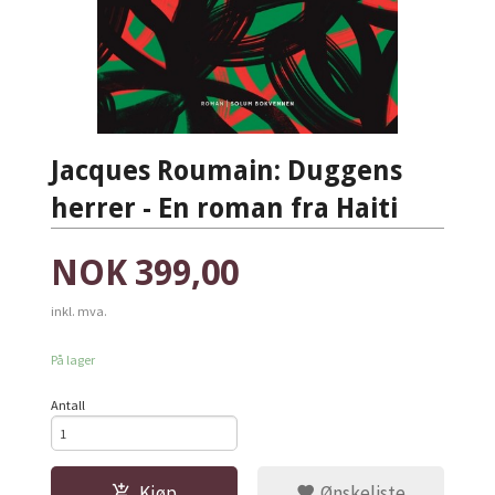
Jacques Roumain: Duggens
herrer - En roman fra Haiti
Pris
NOK
399,00
inkl. mva.
På lager
Antall
Kjøp
Ønskeliste