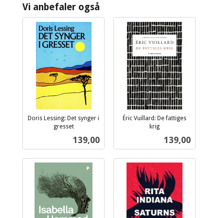
Vi anbefaler også
Doris Lessing: Det synger i
Éric Vuillard: De fattiges
gresset
krig
inkl.
inkl.
Pris
Pris
139,00
139,00
mva.
mva.