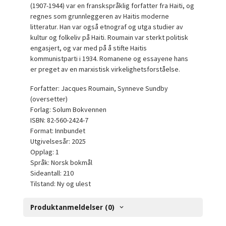
(1907-1944) var en franskspråklig forfatter fra Haiti, og
regnes som grunnleggeren av Haitis moderne
litteratur. Han var også etnograf og utga studier av
kultur og folkeliv på Haiti. Roumain var sterkt politisk
engasjert, og var med på å stifte Haitis
kommunistparti i 1934. Romanene og essayene hans
er preget av en marxistisk virkelighetsforståelse.
Forfatter: Jacques Roumain, Synneve Sundby
(oversetter)
Forlag: Solum Bokvennen
ISBN: 82-560-2424-7
Format: Innbundet
Utgivelsesår: 2025
Opplag: 1
Språk: Norsk bokmål
Sideantall: 210
Tilstand: Ny og ulest
Produktanmeldelser (0)