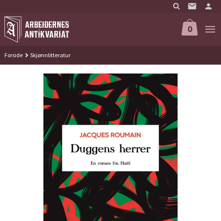
Gå
til
innholdet
0
Forside
Skjønnlitteratur