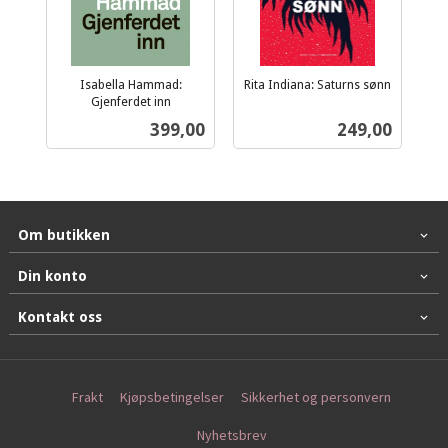
Isabella Hammad:
Rita Indiana: Saturns sønn
inkl.
Gjenferdet inn
inkl.
mva.
Pris
Pris
399,00
249,00
mva.
Om butikken
Din konto
Kontakt oss
Frakt
Kjøpsbetingelser
Sikkerhet og personvern
Nyhetsbrev