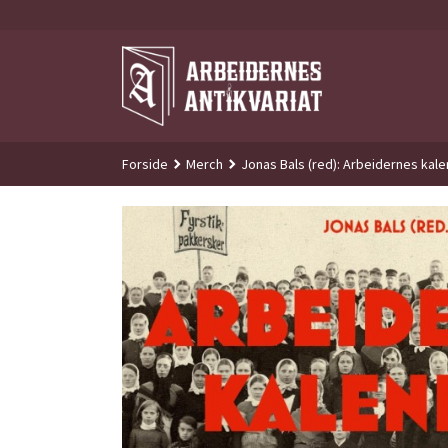
Gå
til
innholdet
Forside
Merch
Jonas Bals (red): Arbeidernes kal