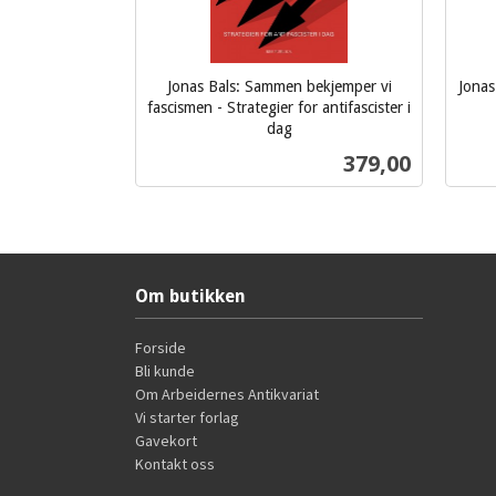
Jonas Bals: Sammen bekjemper vi
Jonas
fascismen - Strategier for antifascister i
inkl.
dag
inkl.
mva.
Pris
379,00
mva.
Kjøp
Om butikken
Forside
Bli kunde
Om Arbeidernes Antikvariat
Vi starter forlag
Gavekort
Kontakt oss