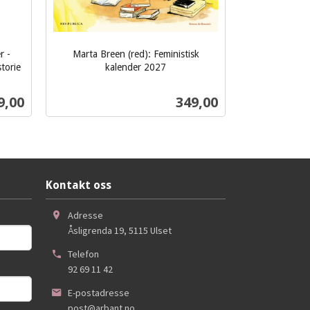
r -
Marta Breen (red): Feministisk
torie
kalender 2027
inkl.
mva.
s
Pris
9,00
349,00
Kjøp
Kontakt oss
Adresse
Åsligrenda 19
,
5115
Ulset
Telefon
92 69 11 42
E-postadresse
post@arbant.no