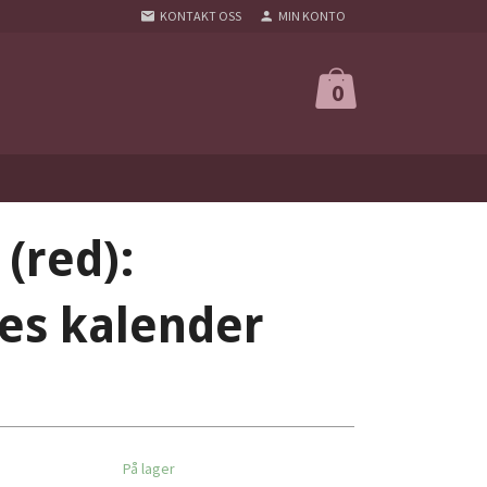
KONTAKT OSS
MIN KONTO
0
 (red):
es kalender
På lager