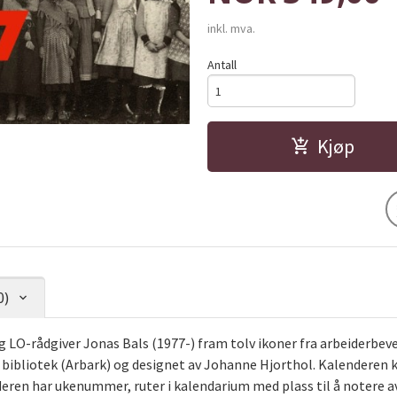
inkl. mva.
Antall
Kjøp
0)
og LO-rådgiver Jonas Bals (1977-) fram tolv ikoner fra arbeiderbev
 bibliotek (Arbark) og designet av Johanne Hjorthol. Kalendere
nderen har ukenummer, ruter i kalendarium med plass til å notere a