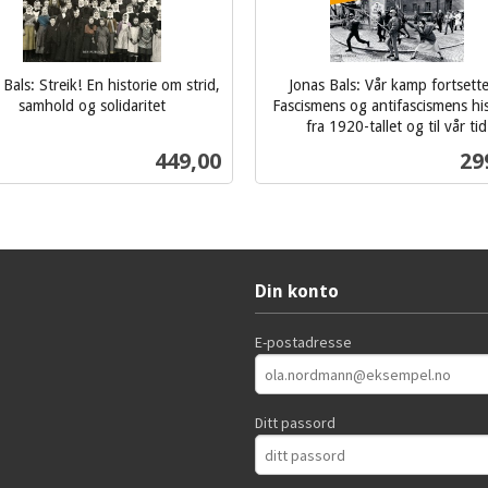
 Bals: Streik! En historie om strid,
Jonas Bals: Vår kamp fortsette
samhold og solidaritet
Fascismens og antifascismens his
fra 1920-tallet og til vår tid
inkl.
Pris
Pri
449,00
29
mva.
Kjøp
Kjøp
Din konto
E-postadresse
Ditt passord