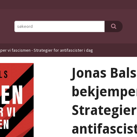
r vi fascismen - Strategier for antifascister i dag
Jonas Bal
bekjemper
Strategier
antifascis