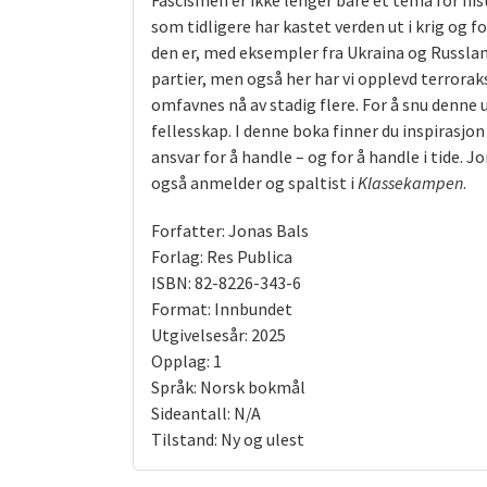
Fascismen er ikke lenger bare et tema for his
som tidligere har kastet verden ut i krig og 
den er, med eksempler fra Ukraina og Russland
partier, men også her har vi opplevd terrorak
omfavnes nå av stadig flere. For å snu denne 
fellesskap. I denne boka finner du inspirasjo
ansvar for å handle – og for å handle i tide. 
også anmelder og spaltist i
Klassekampen
.
Forfatter: Jonas Bals
Forlag: Res Publica
ISBN: 82-8226-343-6
Format: Innbundet
Utgivelsesår: 2025
Opplag: 1
Språk: Norsk bokmål
Sideantall: N/A
Tilstand: Ny og ulest