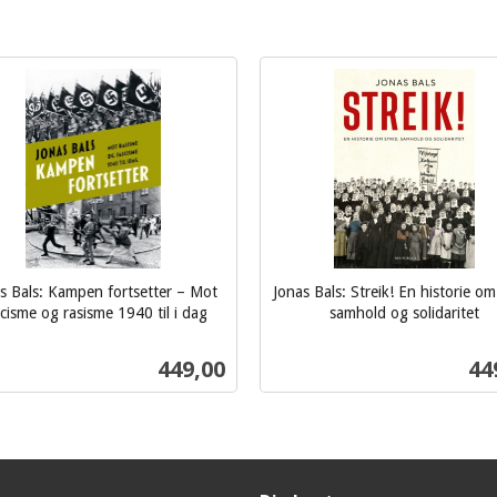
s Bals: Kampen fortsetter – Mot
Jonas Bals: Streik! En historie om 
cisme og rasisme 1940 til i dag
samhold og solidaritet
inkl.
mva.
Pris
Pri
449,00
44
Kjøp
Kjøp