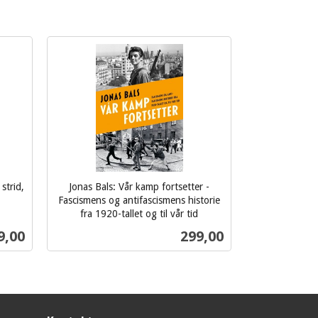
strid,
Jonas Bals: Vår kamp fortsetter -
Fascismens og antifascismens historie
fra 1920-tallet og til vår tid
inkl.
s
Pris
9,00
299,00
mva.
Kjøp