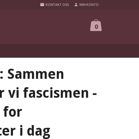
KONTAKT OSS
MIN KONTO
0
s: Sammen
 vi fascismen -
 for
ter i dag