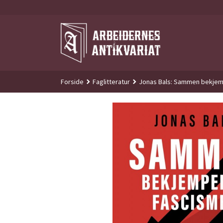
Gå
til
innholdet
Forside
Faglitteratur
Jonas Bals: Sammen bekjempe