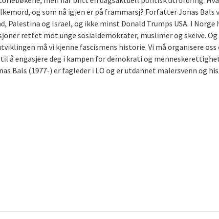
toriebøkene, men har blitt en dagsaktuell politisk utfordring. Hva
folkemord, og som nå igjen er på frammarsj? Forfatter Jonas Bals 
, Palestina og Israel, og ikke minst Donald Trumps USA. I Norge ha
sjoner rettet mot unge sosialdemokrater, muslimer og skeive. Og i
utviklingen må vi kjenne fascismens historie. Vi må organisere oss 
n til å engasjere deg i kampen for demokrati og menneskerettighet
Jonas Bals (1977-) er fagleder i LO og er utdannet malersvenn og his