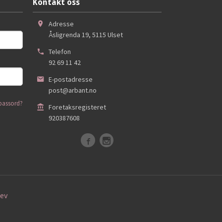
Kontakt oss
Adresse
Åsligrenda 19
,
5115
Ulset
Telefon
92 69 11 42
E-postadresse
post@arbant.no
passord?
Foretaksregisteret
920387608
ev