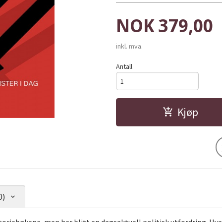
Pris
NOK
379,00
inkl. mva.
Antall
Kjøp
0)