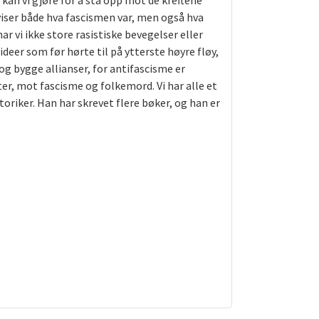
 kan vi gjøre for å stå opp mot de kreftene
viser både hva fascismen var, men også hva
r vi ikke store rasistiske bevegelser eller
deer som før hørte til på ytterste høyre fløy,
og bygge allianser, for antifascisme er
er, mot fascisme og folkemord. Vi har alle et
toriker. Han har skrevet flere bøker, og han er