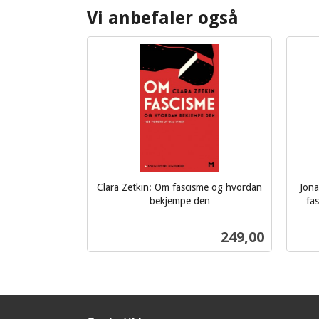
Vi anbefaler også
Clara Zetkin: Om fascisme og hvordan
Jona
bekjempe den
fas
inkl.
inkl.
mva.
mva.
Pris
249,00
Kjøp