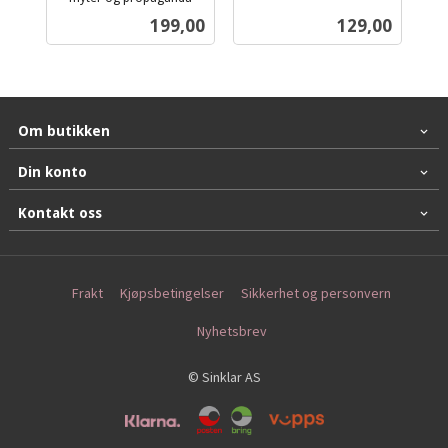
inkl.
mva.
Pris
Pris
199,00
129,00
mva.
Om butikken
Din konto
Kontakt oss
Frakt
Kjøpsbetingelser
Sikkerhet og personvern
Nyhetsbrev
© Sinklar AS