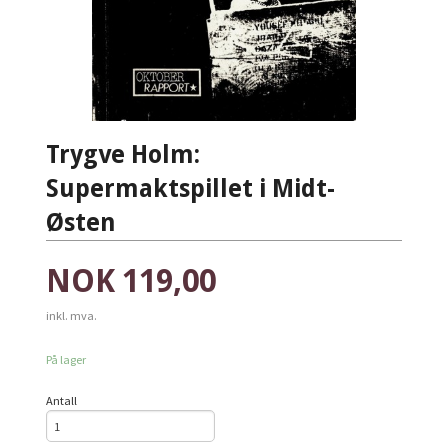
Trygve Holm:
Supermaktspillet i Midt-
Østen
Pris
NOK
119,00
inkl. mva.
På lager
Antall