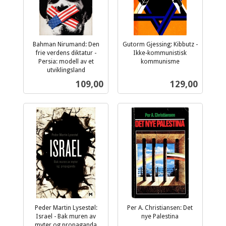
Bahman Nirumand: Den
Gutorm Gjessing: Kibbutz -
frie verdens diktatur -
Ikke-kommunistisk
Persia: modell av et
kommunisme
inkl.
utviklingsland
inkl.
mva.
Pris
Pris
109,00
129,00
mva.
Peder Martin Lysestøl:
Per A. Christiansen: Det
Israel - Bak muren av
nye Palestina
inkl.
myter og propaganda