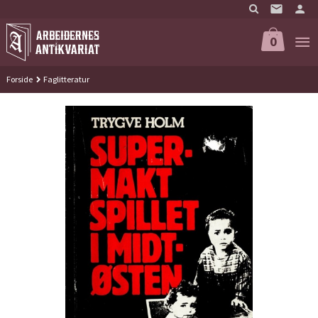
Gå
til
innholdet
0
Forside
Faglitteratur