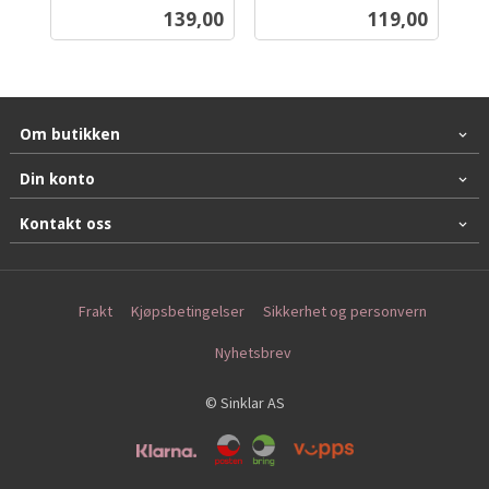
inkl.
mva.
Pris
Pris
139,00
119,00
mva.
Om butikken
Din konto
Kontakt oss
Frakt
Kjøpsbetingelser
Sikkerhet og personvern
Nyhetsbrev
© Sinklar AS