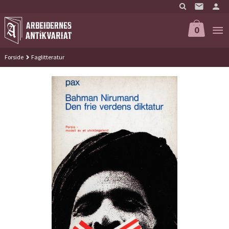
Gå
til
innholdet
0
Forside
Faglitteratur