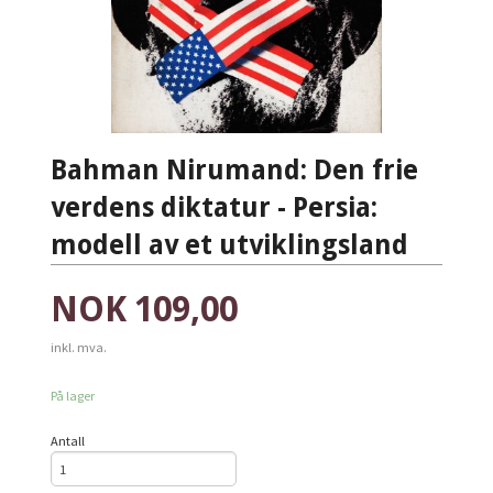
Bahman Nirumand: Den frie
verdens diktatur - Persia:
modell av et utviklingsland
Pris
NOK
109,00
inkl. mva.
På lager
Antall