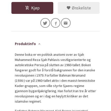
Kjøp
Ønskeliste
Produktinfo
Denne boka er en politisk anatomi over av Sjah
Muhammed Reza Sjah Pahlavis vestligorienterte og
autokratiske Persia på slutten av 1960-tallet. Boken
fungerer godt for å forstå bakgrunnen for den iranske
revolusjonen i 1979. Forfatter Bahman Nirumand
(1936-) var på 1960-tallet aktiv i den maxist-leninistiske
Kader-gruppen, som ville styrte Sjaens regime
gjennom bygeriljakrigføring. Han forlot Iran tre år etter
revolusjonen og er i dag en høylytt kritiker av det
islamske regimet.
Forfatter: Bahman Nirumand, Kjell Berger (oversetter)