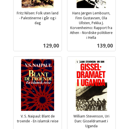
Fritz Nilsen: Folk uten land
Hans Jørgen Lembourn,
- Palestinerne i går og i
Finn Gustavsen, Ola
dag
Ullsten, Pekka J.
inkl.
Korvenheimo: Rapport fra
mva.
Athen - Nordiske politikere
i Hella
inkl.
Pris
Pris
129,00
139,00
mva.
V. S. Naipaul: Blant de
William Stevenson, Uri
troende - En islamsk reise
Dan: Gisseldramaet i
inkl.
Uganda