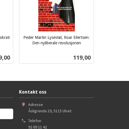
okrati
Peder Martin Lysestøl, Roar Eilertsen:
Den nyliberale revolusjonen
inkl.
mva.
s
Pris
9,00
119,00
Kjøp
Kontakt oss
Adresse
Åsligrenda 19
,
5115
Ulset
Telefon
92 69 11 42