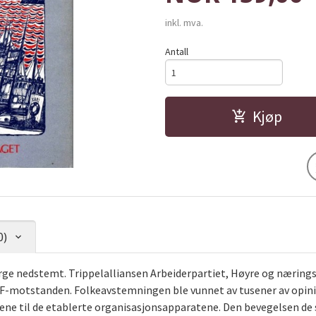
inkl. mva.
Antall
Kjøp
0)
ge nedstemt. Trippelalliansen Arbeiderpartiet, Høyre og næringsl
EF-motstanden. Folkeavstemningen ble vunnet av tusener av opin
ene til de etablerte organisasjonsapparatene. Den bevegelsen d