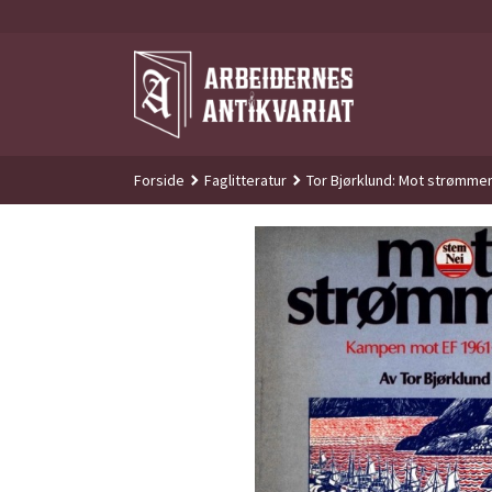
Gå
til
innholdet
Forside
Faglitteratur
Tor Bjørklund: Mot strømme