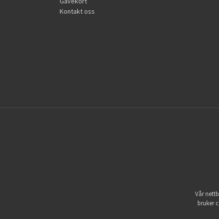
Gavekort
Kontakt oss
Vår nettb
bruker c