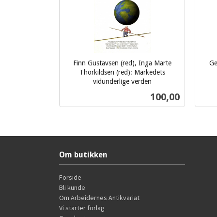
Finn Gustavsen (red), Inga Marte
Ge
inkl.
Thorkildsen (red): Markedets
vidunderlige verden
mva.
inkl.
Pris
100,00
mva.
Kjøp
Om butikken
Forside
Bli kunde
Om Arbeidernes Antikvariat
Vi starter forlag