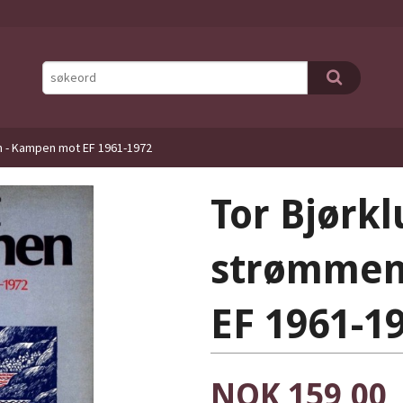
n - Kampen mot EF 1961-1972
Tor Bjørk
strømmen
EF 1961-1
Pris
NOK
159,00