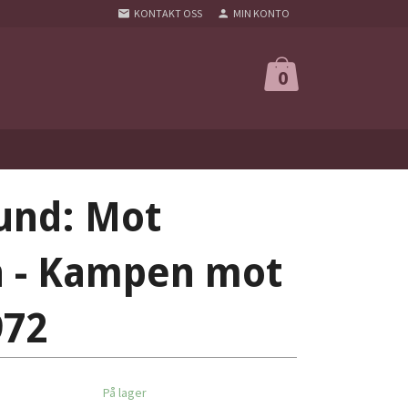
KONTAKT OSS
MIN KONTO
0
lund: Mot
 - Kampen mot
972
På lager