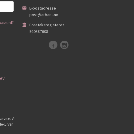
E-postadresse
post@arbant.no
passord?
Foretaksregisteret
920387608
ev
ervice. Vi
dlekurven