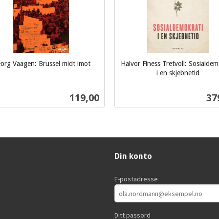
org Vaagen: Brussel midt imot
Halvor Finess Tretvoll: Sosialdem
i en skjebnetid
inkl.
mva.
Pris
Pri
119,00
37
Kjøp
Kjøp
Din konto
E-postadresse
Ditt passord