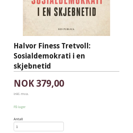
Halvor Finess Tretvoll:
Sosialdemokrati i en
skjebnetid
Pris
NOK
379,00
inkl. mva.
På lager
Antall