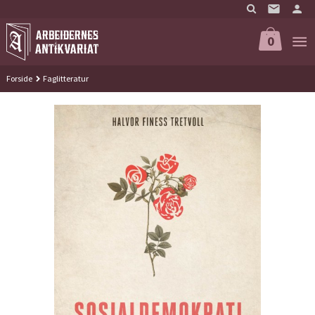
Gå
til
innholdet
0
Forside
Faglitteratur