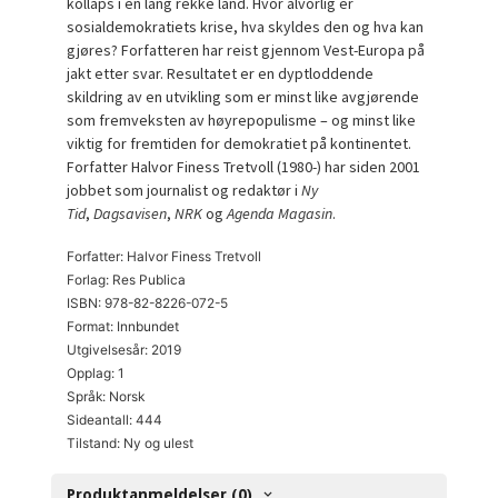
kollaps i en lang rekke land. Hvor alvorlig er
sosialdemokratiets krise, hva skyldes den og hva kan
gjøres? Forfatteren har reist gjennom Vest-Europa på
jakt etter svar. Resultatet er en dyptloddende
skildring av en utvikling som er minst like avgjørende
som fremveksten av høyrepopulisme – og minst like
viktig for fremtiden for demokratiet på kontinentet.
Forfatter Halvor Finess Tretvoll (1980-) har siden 2001
jobbet som journalist og redaktør i
Ny
Tid
,
Dagsavisen
,
NRK
og
Agenda Magasin
.
Forfatter: Halvor Finess Tretvoll
Forlag: Res Publica
ISBN: 978-82-8226-072-5
Format: Innbundet
Utgivelsesår: 2019
Opplag: 1
Språk: Norsk
Sideantall: 444
Tilstand: Ny og ulest
Produktanmeldelser (0)