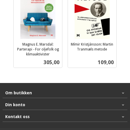
Magnus E. Marsdal:
Mímir Kristjánsson: Martin
Parterapi - For oljefolk og
Tranmæls metode
inkl.
klimaaktivister
inkl.
mva.
Pris
Pris
305,00
109,00
mva.
Om butikken
Din konto
Kontakt oss