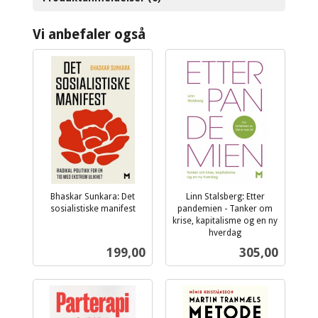
Vi anbefaler også
Bhaskar Sunkara: Det
Linn Stalsberg: Etter
sosialistiske manifest
pandemien - Tanker om
inkl.
krise, kapitalisme og en ny
mva.
hverdag
inkl.
Pris
Pris
199,00
305,00
mva.