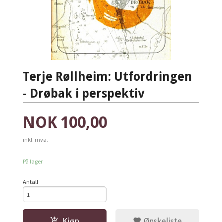
Terje Røllheim: Utfordringen
- Drøbak i perspektiv
Pris
NOK
100,00
inkl. mva.
På lager
Antall
Kjøp
Ønskeliste