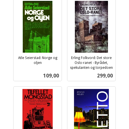
Atle Seierstad: Norge og
Erling Folkvord: Det store
oljen
Oslo-ranet - Byrådet,
inkl.
spekulanten og torpedoen
inkl.
mva.
Pris
Pris
109,00
299,00
mva.