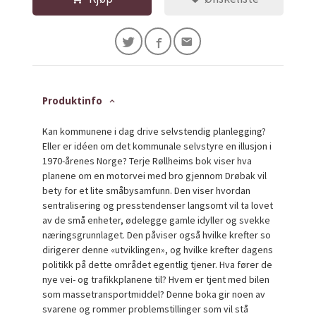
Produktinfo
Kan kommunene i dag drive selvstendig planlegging?
Eller er idéen om det kommunale selvstyre en illusjon i
1970-årenes Norge? Terje Røllheims bok viser hva
planene om en motorvei med bro gjennom Drøbak vil
bety for et lite småbysamfunn. Den viser hvordan
sentralisering og presstendenser langsomt vil ta lovet
av de små enheter, ødelegge gamle idyller og svekke
næringsgrunnlaget. Den påviser også hvilke krefter so
dirigerer denne «utviklingen», og hvilke krefter dagens
politikk på dette området egentlig tjener. Hva fører de
nye vei- og trafikkplanene til? Hvem er tjent med bilen
som massetransportmiddel? Denne boka gir noen av
svarene og rommer problemstillinger som vil stå