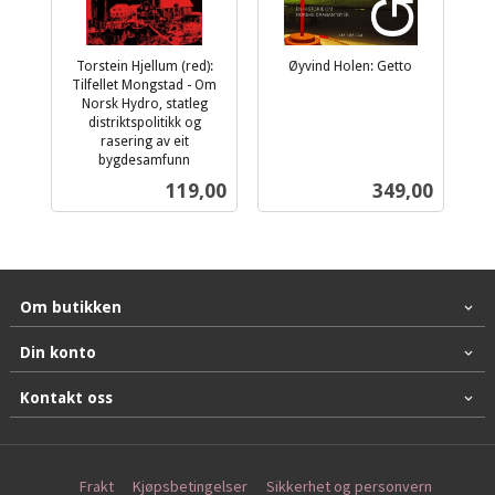
Torstein Hjellum (red):
Øyvind Holen: Getto
inkl.
Tilfellet Mongstad - Om
Norsk Hydro, statleg
mva.
distriktspolitikk og
rasering av eit
bygdesamfunn
inkl.
Pris
Pris
119,00
349,00
mva.
Om butikken
Din konto
Kontakt oss
Frakt
Kjøpsbetingelser
Sikkerhet og personvern