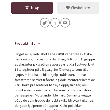
Kjøp
Ønskeliste
Produktinfo
Salget av sjukehusboligene i 2001 var et ran av Oslo-
befolkninga, mener forfattar Erling Folkvord. Ei gruppe
spekulanter jakta på en supergevinst da Bystyret la ut
18 leiegårder på billigsalg. De få utvalgte som ville
kjøpe, måtte ha politikerhjelp i Rådhuset. Her har
forfatteren samlet trådene og dokumenterer hvem de
var. I boka presenterer han nye opplysninger, om
politikerne og om finansfolka som deltok i det store
pengespillet. Motstanden ble hard. De møtte veggen,
både de som trodde de raskt skulle bli svært rike, og
de gode hjelperne på toppen i Oslo-politikken.