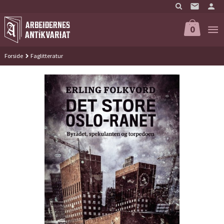
Gå
til
innholdet
0
Forside
Faglitteratur