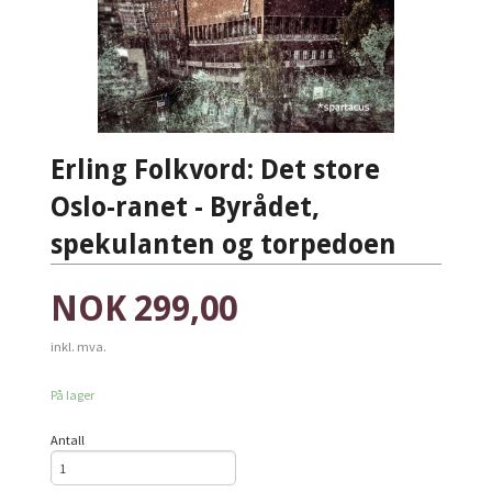
Erling Folkvord: Det store
Oslo-ranet - Byrådet,
spekulanten og torpedoen
Pris
NOK
299,00
inkl. mva.
På lager
Antall