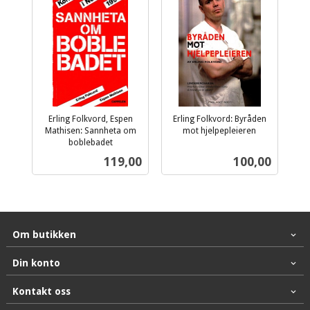
Erling Folkvord, Espen
Erling Folkvord: Byråden
Mathisen: Sannheta om
mot hjelpepleieren
inkl.
boblebadet
inkl.
mva.
Pris
Pris
119,00
100,00
mva.
Om butikken
Din konto
Kontakt oss