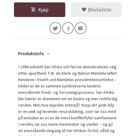
Kjøp
Ønskeliste
Produktinfo
I 1994 avholdt Sør-Afrika sitt første demokratiske valg
etter apartheid. F.W. de Klerk og Nelson Mandela løftet
hendene i triumf ved Mandelas presidentinnsettelse –
bildet av de to sammen symboliserte landets
enestående freds- og forsoningsprosess. Sør-Afrika
ble bærer av drømmen om en bedre og mer rettferdig
verden. Men hva skjedde etterpå?
Kapp det gode håp
er en unik og levende reiseskildring, som tar oss med
på innsiden av et av de mest konfliktfylte samfunnene
i verden, lar oss møte mennesker og steder – og gir
en enestående inngang til Sør-Afrikas fortid, nåtid og