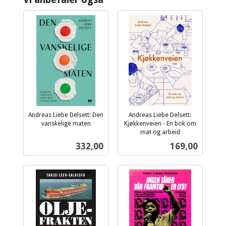
Andreas Liebe Delsett: Den
Andreas Liebe Delsett:
vanskelige maten
Kjøkkenveien - En bok om
inkl.
mat og arbeid
inkl.
mva.
Pris
Pris
332,00
169,00
mva.