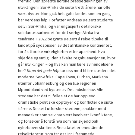
fremtid. Den spredte norske pressedekningen av
utviklingen i Sør-Afrika de siste tretti årene har ofte
vært dyster. Noe gikk helt galt i landet som en gang
bar verdens håp. Forfatter Andreas Delsett studerte
selv i Sør-Afrika, og var engasjert i det norske
solidaritetsarbeidet for det sørlige Afrika fra
tenårene. I 2022 begynte Delsett å reise tilbake til
landet på sydspissen av det afrikanske kontinentet,
for å utforske virkeligheten etter apartheid. Hva
skjedde egentlig i den såkalte regnbuenasjonen, hvor
går utviklingen – og hva kan man lære av hendelsene
her?
Kapp det gode håp
tar oss med til fire steder i det
moderne Sør-Afrika: Cape Town, Durban, Marikana
utenfor Johannesburg og den lille regionen
Mpondoland ved kysten av Det indiske hav. Alle
stedene har det til felles at de har opplevd
dramatiske politiske opptøyer og konflikter de siste
tiårene. Delsett utforsker stedene, snakker med
mennesker som selv har vært involvert i konfliktene,
og forsøker å forstå hva som har skjedd bak
nyhetsoverskriftene. Resultatet er enestående
reiselitteratur, som tar oss inn i fremmede