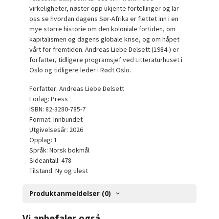
virkeligheter, nøster opp ukjente fortellinger og lar
oss se hvordan dagens Sør-Afrika er flettet inn i en
mye større historie om den koloniale fortiden, om
kapitalismen og dagens globale krise, og om håpet
vårt for fremtiden. Andreas Liebe Delsett (1984-) er
forfatter, tidligere programsjef ved Litteraturhuset i
Oslo og tidligere leder i Rødt Oslo.
Forfatter: Andreas Liebe Delsett
Forlag: Press
ISBN: 82-3280-785-7
Format: Innbundet
Utgivelsesår: 2026
Opplag: 1
Språk: Norsk bokmål
Sideantall: 478
Tilstand: Ny og ulest
Produktanmeldelser (0)
Vi anbefaler også