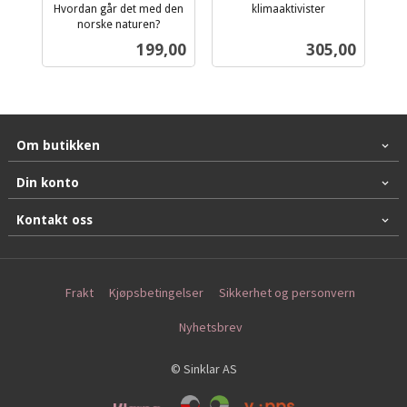
Hvordan går det med den
klimaaktivister
inkl.
norske naturen?
inkl.
mva.
Pris
Pris
199,00
305,00
mva.
Om butikken
Din konto
Kontakt oss
Frakt
Kjøpsbetingelser
Sikkerhet og personvern
Nyhetsbrev
© Sinklar AS