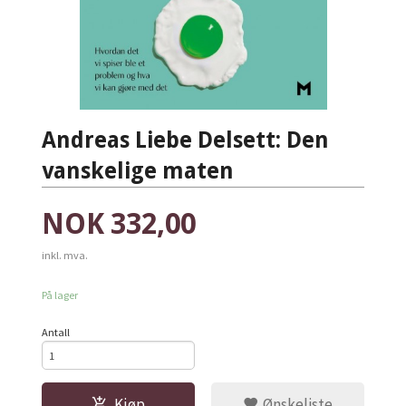
Andreas Liebe Delsett: Den
vanskelige maten
Pris
NOK
332,00
inkl. mva.
På lager
Antall
Kjøp
Ønskeliste