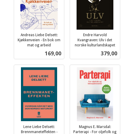
Andreas Liebe Delsett:
Endre Harvold
Kjøkkenveien - En bok om
Kvangraven: Ulv i det
mat og arbeid
norske kulturlandskapet
inkl.
inkl.
Pris
Pris
169,00
379,00
mva.
mva.
Lene Liebe Delsett:
Magnus E. Marsdal:
Brennmaneteffekten -
Parterapi - For oljefolk og