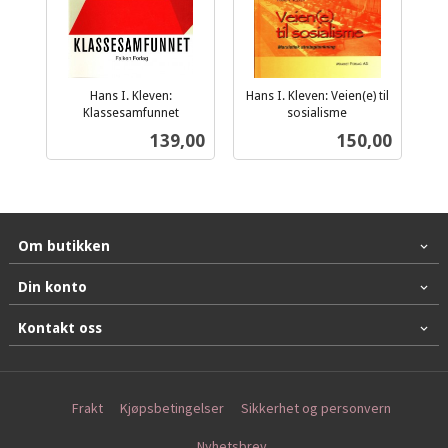
Hans I. Kleven:
Hans I. Kleven: Veien(e) til
Klassesamfunnet
sosialisme
inkl.
inkl.
Pris
Pris
139,00
150,00
mva.
mva.
Om butikken
Din konto
Kontakt oss
Frakt
Kjøpsbetingelser
Sikkerhet og personvern
Nyhetsbrev