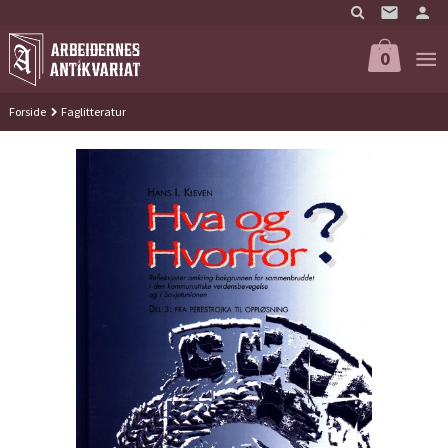
Gå
til
innholdet
0
Forside
Faglitteratur