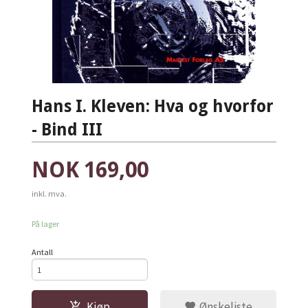
Hans I. Kleven: Hva og hvorfor
- Bind III
Pris
NOK
169,00
inkl. mva.
På lager
Antall
Kjøp
Ønskeliste