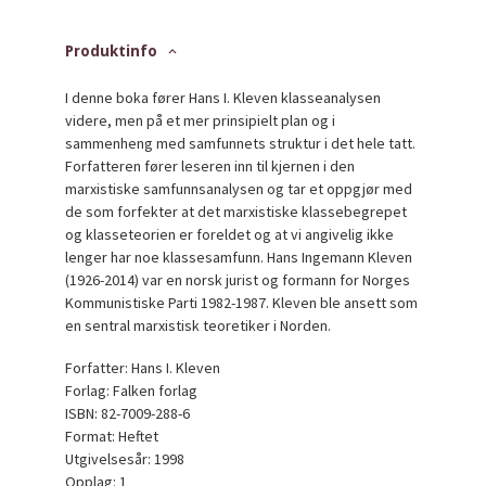
Produktinfo
I denne boka fører Hans I. Kleven klasseanalysen
videre, men på et mer prinsipielt plan og i
sammenheng med samfunnets struktur i det hele tatt.
Forfatteren fører leseren inn til kjernen i den
marxistiske samfunnsanalysen og tar et oppgjør med
de som forfekter at det marxistiske klassebegrepet
og klasseteorien er foreldet og at vi angivelig ikke
lenger har noe klassesamfunn. Hans Ingemann Kleven
(1926-2014) var en norsk jurist og formann for Norges
Kommunistiske Parti 1982-1987. Kleven ble ansett som
en sentral marxistisk teoretiker i Norden.
Forfatter: Hans I. Kleven
Forlag: Falken forlag
ISBN: 82-7009-288-6
Format: Heftet
Utgivelsesår: 1998
Opplag: 1