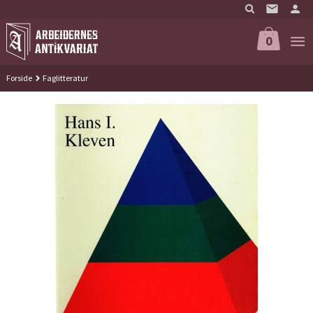
Gå
til
innholdet
0
Forside
Faglitteratur