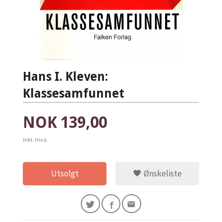
Hans I. Kleven:
Klassesamfunnet
Pris
NOK
139,00
inkl. mva.
Utsolgt
Ønskeliste