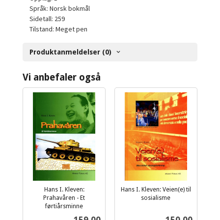
Språk: Norsk bokmål
Sidetall: 259
Tilstand: Meget pen
Produktanmeldelser (0)
Vi anbefaler også
Hans I. Kleven:
Hans I. Kleven: Veien(e) til
Prahavåren - Et
sosialisme
inkl.
førtiårsminne
inkl.
mva.
Pris
Pris
159,00
150,00