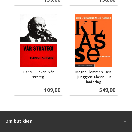
mva.
Hans I. Kleven: Vår
Magne Flemmen, Jørn
strategi
Ljunggren: Klasse - En
inkl.
innføring
inkl.
mva.
Pris
Pris
109,00
549,00
mva.
Om butikken