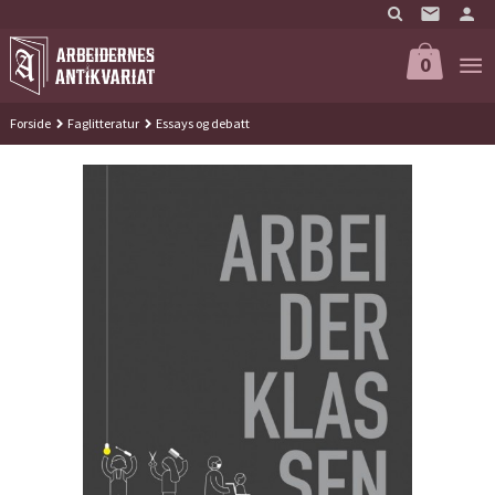
Gå
til
innholdet
0
Forside
Faglitteratur
Essays og debatt