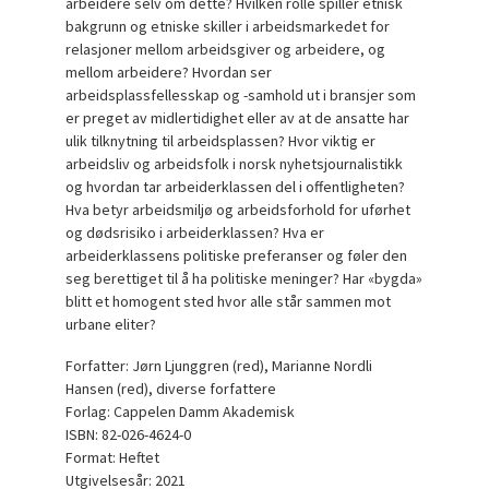
arbeidere selv om dette? Hvilken rolle spiller etnisk
bakgrunn og etniske skiller i arbeidsmarkedet for
relasjoner mellom arbeidsgiver og arbeidere, og
mellom arbeidere? Hvordan ser
arbeidsplassfellesskap og -samhold ut i bransjer som
er preget av midlertidighet eller av at de ansatte har
ulik tilknytning til arbeidsplassen? Hvor viktig er
arbeidsliv og arbeidsfolk i norsk nyhetsjournalistikk
og hvordan tar arbeiderklassen del i offentligheten?
Hva betyr arbeidsmiljø og arbeidsforhold for uførhet
og dødsrisiko i arbeiderklassen? Hva er
arbeiderklassens politiske preferanser og føler den
seg berettiget til å ha politiske meninger? Har «bygda»
blitt et homogent sted hvor alle står sammen mot
urbane eliter?
Forfatter: Jørn Ljunggren (red), Marianne Nordli
Hansen (red), diverse forfattere
Forlag: Cappelen Damm Akademisk
ISBN: 82-026-4624-0
Format: Heftet
Utgivelsesår: 2021