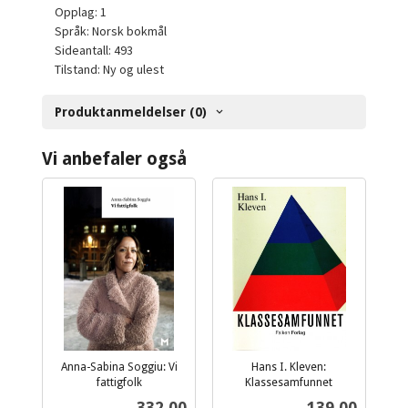
Opplag: 1
Språk: Norsk bokmål
Sideantall: 493
Tilstand: Ny og ulest
Produktanmeldelser (0)
Vi anbefaler også
Anna-Sabina Soggiu: Vi
Hans I. Kleven:
fattigfolk
Klassesamfunnet
inkl.
inkl.
Pris
Pris