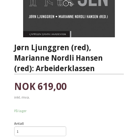
Jørn Ljunggren (red),
Marianne Nordli Hansen
(red): Arbeiderklassen
Pris
NOK
619,00
inkl. mva.
På lager
Antall