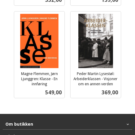
332,00
139,00
mva.
mva.
Magne Flemmen, Jørn
Peder Martin Lysestøl:
Ljunggren: Klasse - En
Arbeiderklassen - Visjoner
innføring
om en annen verden
inkl.
inkl.
Pris
Pris
549,00
369,00
mva.
mva.
Om butikken