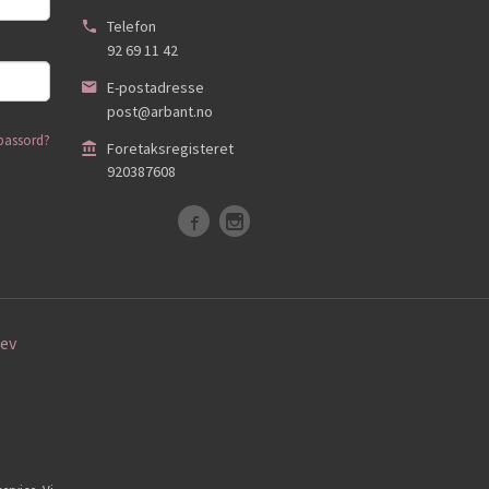
Telefon
92 69 11 42
E-postadresse
post@arbant.no
passord?
Foretaksregisteret
920387608
ev