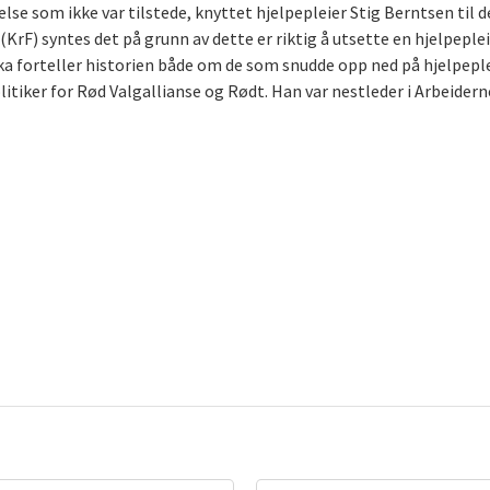
lse som ikke var tilstede, knyttet hjelpepleier Stig Berntsen til
KrF) syntes det på grunn av dette er riktig å utsette en hjelpeplei
ka forteller historien både om de som snudde opp ned på hjelpeple
litiker for Rød Valgallianse og Rødt. Han var nestleder i Arbeider