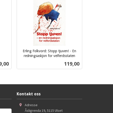
Erling Folkvord: Stopp tjuven! - En
redningsaskjon for velferdsstaten
inkl.
s
Pris
9,00
119,00
mva.
Kjøp
Kontakt oss
Adresse
Åsligrenda 19
,
5115
Ulset