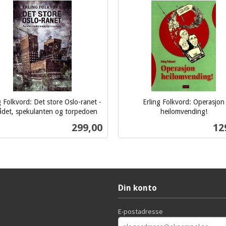
g Folkvord: Det store Oslo-ranet -
Erling Folkvord: Operasjon
ådet, spekulanten og torpedoen
heilomvending!
inkl.
Pris
Pri
299,00
12
mva.
Kjøp
Kjøp
Din konto
E-postadresse