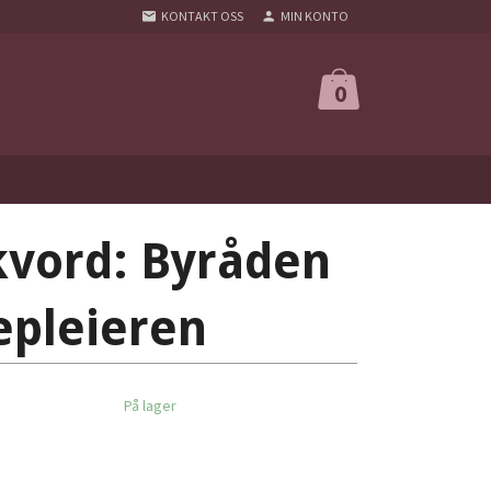
KONTAKT OSS
MIN KONTO
0
lkvord: Byråden
epleieren
På lager