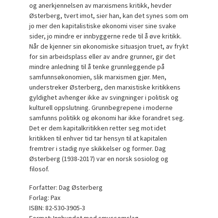
og anerkjennelsen av marxismens kritikk, hevder
Østerberg, tvert imot, sier han, kan det synes som om
jo mer den kapitalistiske økonomi viser sine svake
sider, jo mindre er innbyggerne rede til å øve kritikk.
Når de kjenner sin økonomiske situasjon truet, av frykt
for sin arbeidsplass eller av andre grunner, gir det
mindre anledning til å tenke grunnleggende på
samfunnsøkonomien, slik marxismen gjør. Men,
understreker Østerberg, den marxistiske kritikkens
gyldighet avhenger ikke av svingninger i politisk og
kulturell oppslutning. Grunnbegrepene i moderne
samfunns politikk og økonomi har ikke forandret seg.
Det er dem kapitalkritikken retter seg mot idet
kritikken til enhver tid tar hensyn til at kapitalen
fremtrer i stadig nye skikkelser og former. Dag
Østerberg (1938-2017) var en norsk sosiolog og
filosof.
Forfatter: Dag Østerberg
Forlag: Pax
ISBN: 82-530-3905-3