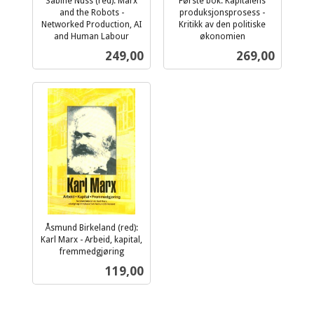
Sabine Nuss (red): Marx
Første bok: Kapitalens
and the Robots -
produksjonsprosess -
Networked Production, AI
Kritikk av den politiske
and Human Labour
økonomien
inkl.
inkl.
Pris
Pris
249,00
269,00
mva.
mva.
Åsmund Birkeland (red):
Karl Marx - Arbeid, kapital,
fremmedgjøring
inkl.
Pris
119,00
mva.