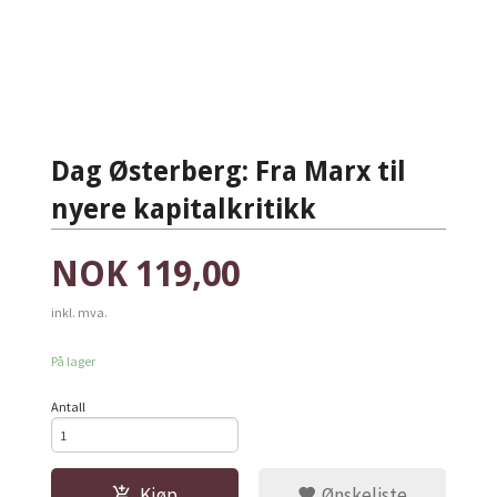
Dag Østerberg: Fra Marx til
nyere kapitalkritikk
Pris
NOK
119,00
inkl. mva.
På lager
Antall
Kjøp
Ønskeliste