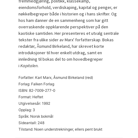
fremmedgjøring, politikk, klassekamp,
eiendomsforhold, verdiskaping, kapital og penger, er
nøkkelbegreper både i historien og i hans skrifter. Og
hos ham danner de en sammenheng som har gitt
overraskende oppklarende perspektiver på den
kaotiske samtiden. Her presenteres et utvalg sentrale
tekster fra ulike sider av Marx' forfatterskap. Bokas
redaktør, Åsmund Birkeland, har skrevet korte
introduksjoner til hver enkelt utdrag, samt en
innledning til bokas del to om hovedbegreper
i
Kapitalen
.
Forfatter: Karl Marx, Åsmund Birkeland (red)
Forlag: Falken Forlag
ISBN: 82-7009-277-0
Format: Heftet
Utgivelsesår: 1992
Opplag: 3
Språk: Norsk bokmål
Sideantall: 248
Tilstand: Noen understrekninger, ellers pent brukt