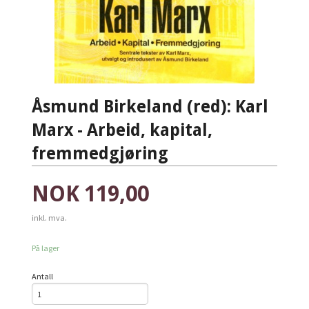
Åsmund Birkeland (red): Karl
Marx - Arbeid, kapital,
fremmedgjøring
Pris
NOK
119,00
inkl. mva.
På lager
Antall