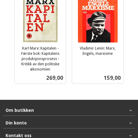
Karl Marx: Kapitalen -
Vladimir Lenin: Marx,
Første bok: Kapitalens
Engels, marxisme
inkl.
produksjonsprosess -
Kritikk av den politiske
mva.
økonomien
inkl.
Pris
Pris
269,00
159,00
mva.
Om butikken
Din konto
Kontakt oss