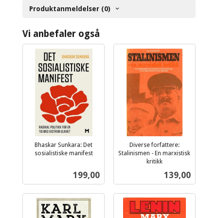
Produktanmeldelser (0)
Vi anbefaler også
Bhaskar Sunkara: Det
Diverse forfattere:
sosialistiske manifest
Stalinismen - En marxistisk
inkl.
kritikk
inkl.
mva.
Pris
Pris
199,00
139,00
mva.