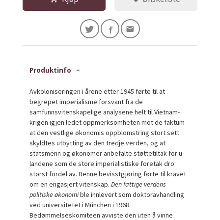
Produktinfo
Avkoloniseringen i årene etter 1945 førte til at
begrepet imperialisme forsvant fra de
samfunnsvitenskapelige analysene helt til Vietnam-
krigen igjen ledet oppmerksomheten mot de faktum
at den vestlige økonomis oppblomstring stort sett
skyldtes utbytting av den tredje verden, og at
statsmenn og økonomer anbefalte støttetiltak for u-
landene som de store imperialistiske foretak dro
størst fordel av. Denne bevisstgjøring førte til kravet
om en engasjert vitenskap.
Den fattige verdens
politiske økonomi
ble innlevert som doktoravhandling
ved universitetet i München i 1968.
Bedømmelseskomiteen avviste den uten å vinne