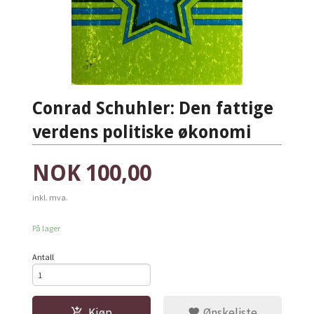
Conrad Schuhler: Den fattige
verdens politiske økonomi
Pris
NOK
100,00
inkl. mva.
På lager
Antall
Kjøp
Ønskeliste