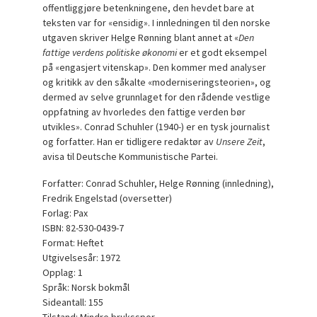
offentliggjøre betenkningene, den hevdet bare at
teksten var for «ensidig». I innledningen til den norske
utgaven skriver Helge Rønning blant annet at «
Den
fattige verdens politiske økonomi
er et godt eksempel
på «engasjert vitenskap». Den kommer med analyser
og kritikk av den såkalte «moderniseringsteorien», og
dermed av selve grunnlaget for den rådende vestlige
oppfatning av hvorledes den fattige verden bør
utvikles». Conrad Schuhler (1940-) er en tysk journalist
og forfatter. Han er tidligere redaktør av
Unsere Zeit
,
avisa til Deutsche Kommunistische Partei.
Forfatter: Conrad Schuhler, Helge Rønning (innledning),
Fredrik Engelstad (oversetter)
Forlag: Pax
ISBN: 82-530-0439-7
Format: Heftet
Utgivelsesår: 1972
Opplag: 1
Språk: Norsk bokmål
Sideantall: 155