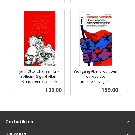
Jahn Otto Johansen, Erik
Wolfgang Abendroth: Den
Solheim, Sigurd Allern:
europeiske
Kinas utenrikspolitikk
arbeiderbevegelse
inkl.
inkl.
Pris
Pris
109,00
159,00
mva.
mva.
Om butikken
Din konto