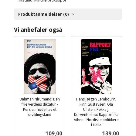
Tilstand: Mindre bruksspor
Produktanmeldelser (0)
Vi anbefaler også
Bahman Nirumand: Den
Hans Jørgen Lembourn,
frie verdens diktatur -
Finn Gustavsen, Ola
Persia: modell av et
Ullsten, Pekka J.
utviklingsland
Korvenheimo: Rapport fra
inkl.
Athen - Nordiske politikere
mva.
i Hella
inkl.
Pris
Pris
109,00
139,00
mva.