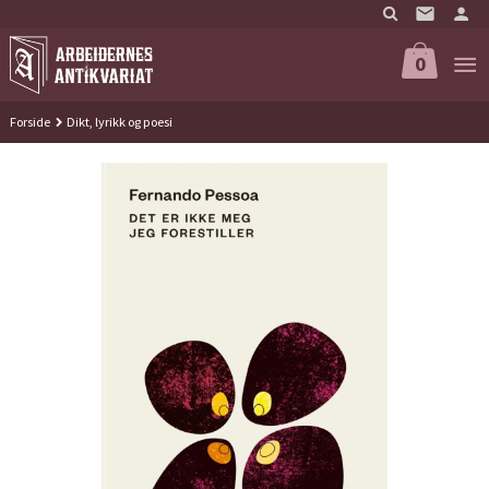
Gå
til
innholdet
0
Forside
Dikt, lyrikk og poesi