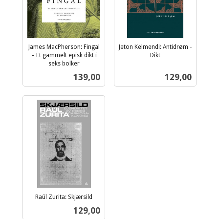
James MacPherson: Fingal
Jeton Kelmendi: Antidrøm -
– Et gammelt episk dikt i
Dikt
inkl.
seks bolker
inkl.
mva.
Pris
Pris
139,00
129,00
mva.
Raúl Zurita: Skjærsild
inkl.
Pris
129,00
mva.