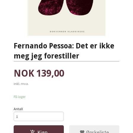
Fernando Pessoa: Det er ikke
meg jeg forestiller
Pris
NOK
139,00
inkl. mva.
På lager
Antall
Kjøp
Ønskeliste