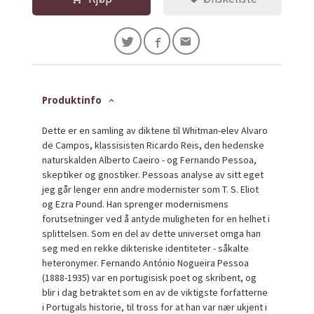
Produktinfo
Dette er en samling av diktene til Whitman-elev Alvaro
de Campos, klassisisten Ricardo Reis, den hedenske
naturskalden Alberto Caeiro - og Fernando Pessoa,
skeptiker og gnostiker. Pessoas analyse av sitt eget
jeg går lenger enn andre modernister som T. S. Eliot
og Ezra Pound. Han sprenger modernismens
forutsetninger ved å antyde muligheten for en helhet i
splittelsen. Som en del av dette universet omga han
seg med en rekke dikteriske identiteter - såkalte
heteronymer. Fernando António Nogueira Pessoa
(1888-1935) var en portugisisk poet og skribent, og
blir i dag betraktet som en av de viktigste forfatterne
i Portugals historie, til tross for at han var nær ukjent i