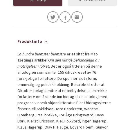
Produktinfo
La hundre blomster blomstre
er et sitat fra Mao
Tsetungs artikkel
Om den riktige behandlinga av
motsigelser i folket
. Det er også tittelen på denne
antologien som samler 155 dikt skrevet av 76
forskjellige forfattere. De spenner vidt i form,
emnevalg og politisk holdning. Boka ble til etter at
Oktober forlag sendte ut en innbydelse til en rekke
forfattere om å sende inn bidrag til en antologi med
progressiv norsk skjønnlitteratur. Blant bidragsyterne
finner Kjell Askildsen, Tore Bareksten, Wenche
Blomberg, Paal brekke, Tor Åge Bringsværd, Hans
Børli, Kjersti Ericsson, Kjell Folkvord, Inger Hagerup,
Klaus Hagerup, Olav H. Hauge, Edvard Hoem, Gunvor