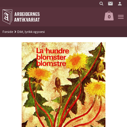
Gå
til
innholdet
0
Forside
Dikt, lyrikk og poesi