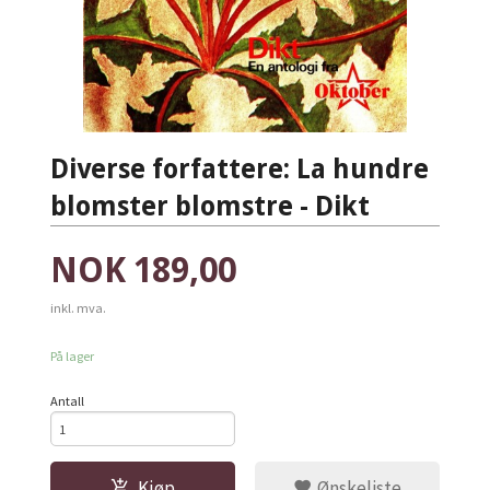
Diverse forfattere: La hundre
blomster blomstre - Dikt
Pris
NOK
189,00
inkl. mva.
På lager
Antall
Kjøp
Ønskeliste