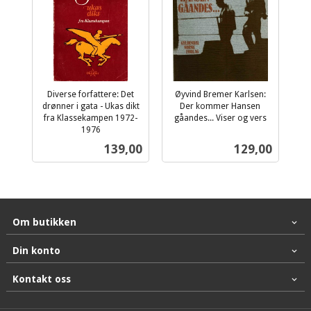
Diverse forfattere: Det
Øyvind Bremer Karlsen:
drønner i gata - Ukas dikt
Der kommer Hansen
fra Klassekampen 1972-
gåandes... Viser og vers
inkl.
1976
inkl.
mva.
Pris
Pris
139,00
129,00
mva.
Om butikken
Din konto
Kontakt oss