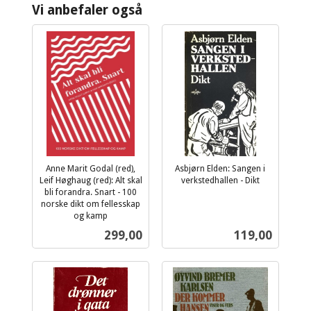
Vi anbefaler også
Anne Marit Godal (red),
Asbjørn Elden: Sangen i
Leif Høghaug (red): Alt skal
verkstedhallen - Dikt
inkl.
bli forandra. Snart - 100
norske dikt om fellesskap
mva.
og kamp
inkl.
Pris
Pris
299,00
119,00
mva.