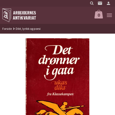
Gå
til
innholdet
0
Forside
Dikt, lyrikk og poesi