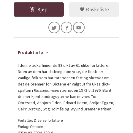
Kjøp
Ønskeliste
Produktinfo
I denne boka finner du 88 dikt av 61 ulike forfattere.
Noen av dem har diktning som yrke, de fleste er
vanlige folk som har tatt pennen fatt og skrevet om
det de brenner for. Diktene er valgt ut fra Ukas dikt-
spalten i
Klassekampen
i perioden 1972 til 1976. Blant
de mer kjente bidragsyterne kan nevnes Tor
Obrestad, Asbjørn Elden, Edvard Hoem, Arnljot Eggen,
Geirr Lystrup, Stig Holmås og Øyvind Bremer Karlsen.
Forfatter: Diverse forfattere
Forlag: Oktober
ISBN: 82-7094-180-8