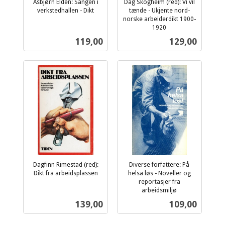
Asbjørn Elden: Sangen i
Dag Skogheim (red): Vi vil
verkstedhallen - Dikt
tænde - Ukjente nord-
inkl.
norske arbeiderdikt 1900-
mva.
1920
inkl.
Pris
Pris
119,00
129,00
mva.
Dagfinn Rimestad (red):
Diverse forfattere: På
Dikt fra arbeidsplassen
helsa løs - Noveller og
inkl.
reportasjer fra
mva.
arbeidsmiljø
inkl.
Pris
Pris
139,00
109,00
mva.