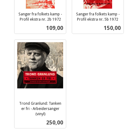
Sanger fra folkets kamp -
Sanger fra folkets kamp -
Profil ekstra nr. 2b 1972
Profil ekstra nr. 5b 1972
inkl.
inkl.
Pris
Pris
109,00
150,00
mva.
mva.
Trond Granlund: Tanken
er fri - Arbeidersanger
(vinyl)
inkl.
Pris
250,00
mva.