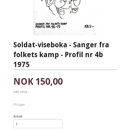
Soldat-viseboka - Sanger fra
folkets kamp - Profil nr 4b
1975
Pris
NOK
150,00
inkl. mva.
På lager
Antall