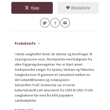
Kjøp
Ønskeliste
Produktinfo
I dette sangheftet finner du tekster og besifringer til
16 progressive viser, flesteparten med bakgrunn fra
ulike frigjøringsbevegelser. Her er blant annet
tradisjonsrike sanger fra Spania, Vietnam og Palestina.
Sangboka kom til gjennom et samarbeid mellom en
del soldattillitsmenn og redaksjonen i
tidsskriftet
Profil
. Sistnevnte var et norsk
kulturtidsskrift som eksisterte fra 1959 til 1992. Profil-
sangbøkene har med åra blitt populære
samleobjekter.
Forfatter: N/A