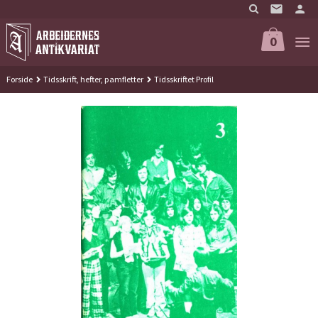
Gå
til
innholdet
0
Forside
Tidsskrift, hefter, pamfletter
Tidsskriftet Profil