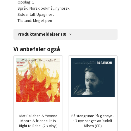
Opplag: 1
Språk: Norsk bokmål, nynorsk
Sideantall: Upaginert
Tilstand: Meget pen
Produktanmeldelser (0)
Vi anbefaler også
Mat Callahan & Yvonne
På stengrunn: På gjensyn -
Moore & friends: It Is
17 nye sanger av Rudolf
Right to Rebel (2 x vinyl)
Nilsen (CD)
inkl.
inkl.