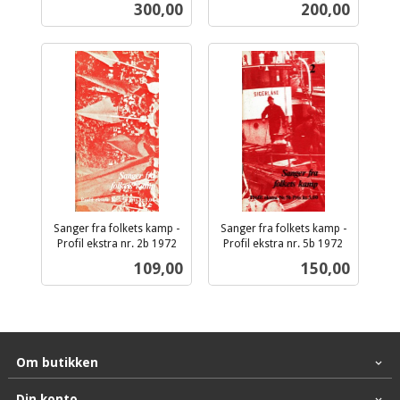
Pris
Pris
300,00
200,00
mva.
mva.
Sanger fra folkets kamp -
Sanger fra folkets kamp -
Profil ekstra nr. 2b 1972
Profil ekstra nr. 5b 1972
inkl.
inkl.
Pris
Pris
109,00
150,00
mva.
mva.
Om butikken
Din konto