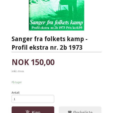
Sanger fra folkets kamp -
Profil ekstra nr. 2b 1973
Pris
NOK
150,00
inkl. mva.
På lager
Antall
Kjøp
Ønskeliste