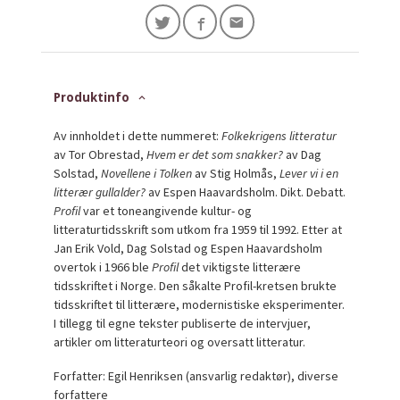
Produktinfo
Av innholdet i dette nummeret:
Folkekrigens litteratur
av Tor Obrestad,
Hvem er det som snakker?
av Dag
Solstad,
Novellene i Tolken
av Stig Holmås,
Lever vi i en
litterær gullalder?
av Espen Haavardsholm. Dikt. Debatt.
Profil
var et toneangivende kultur- og
litteraturtidsskrift som utkom fra 1959 til 1992. Etter at
Jan Erik Vold, Dag Solstad og Espen Haavardsholm
overtok i 1966 ble
Profil
det viktigste litterære
tidsskriftet i Norge. Den såkalte Profil-kretsen brukte
tidsskriftet til litterære, modernistiske eksperimenter.
I tillegg til egne tekster publiserte de intervjuer,
artikler om litteraturteori og oversatt litteratur.
Forfatter: Egil Henriksen (ansvarlig redaktør), diverse
forfattere