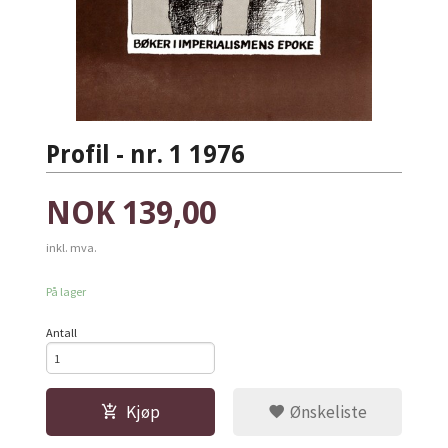
Profil - nr. 1 1976
Pris
NOK
139,00
inkl. mva.
På lager
Antall
Kjøp
Ønskeliste