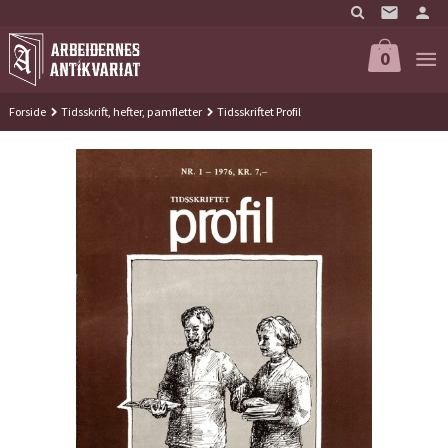
Gå
til
innholdet
0
Forside
Tidsskrift, hefter, pamfletter
Tidsskriftet Profil