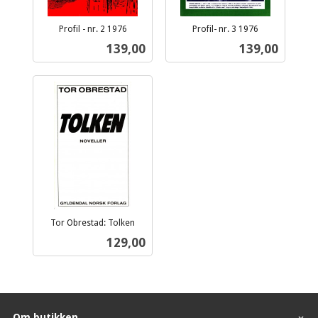
Profil - nr. 2 1976
Profil- nr. 3 1976
inkl.
inkl.
Pris
Pris
139,00
139,00
mva.
mva.
Tor Obrestad: Tolken
inkl.
Pris
129,00
mva.
Om butikken