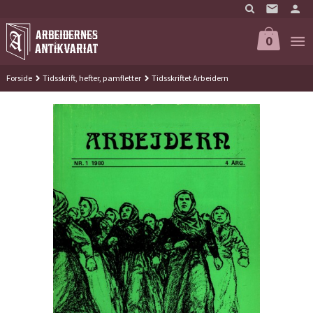
Gå
til
innholdet
0
Forside
Tidsskrift, hefter, pamfletter
Tidsskriftet Arbeidern