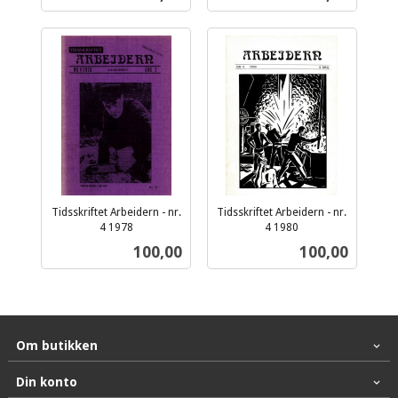
mva.
mva.
Tidsskriftet Arbeidern - nr.
Tidsskriftet Arbeidern - nr.
4 1978
4 1980
inkl.
inkl.
Pris
Pris
100,00
100,00
mva.
mva.
Om butikken
Din konto