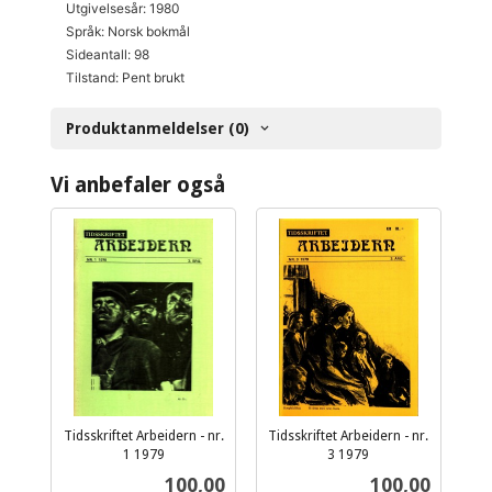
Utgivelsesår: 1980
Språk: Norsk bokmål
Sideantall: 98
Tilstand: Pent brukt
Produktanmeldelser (0)
Vi anbefaler også
Tidsskriftet Arbeidern - nr.
Tidsskriftet Arbeidern - nr.
1 1979
3 1979
inkl.
inkl.
Pris
Pris
100,00
100,00