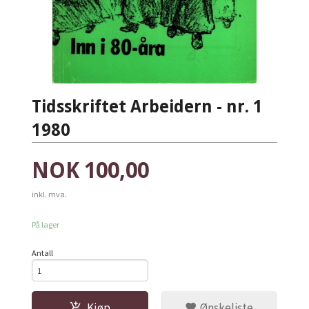
Tidsskriftet Arbeidern - nr. 1
1980
Pris
NOK
100,00
inkl. mva.
På lager
Antall
Kjøp
Ønskeliste