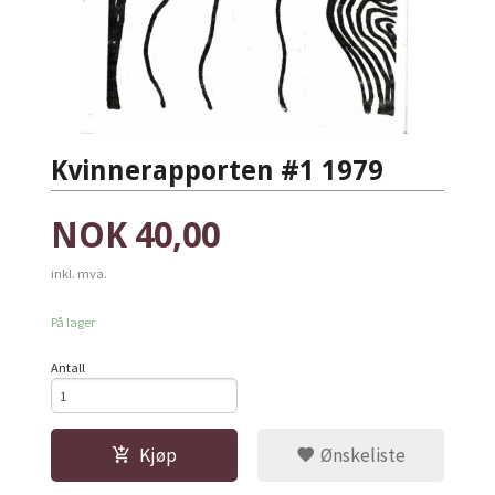
Kvinnerapporten #1 1979
Pris
NOK
40,00
inkl. mva.
På lager
Antall
Kjøp
Ønskeliste