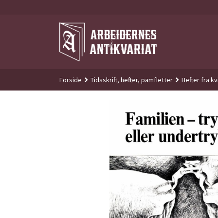
Gå
til
innholdet
Forside
Tidsskrift, hefter, pamfletter
Hefter fra 