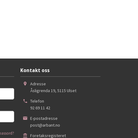
Kontakt oss
Adresse
Åsligrenda 19
,
5115
Ulset
Telefon
92 69 11 42
E-postadresse
post@arbant.no
passord?
Foretaksregisteret