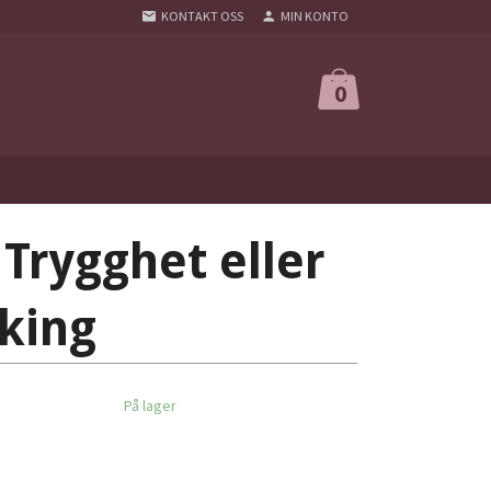
KONTAKT OSS
MIN KONTO
0
 Trygghet eller
king
På lager