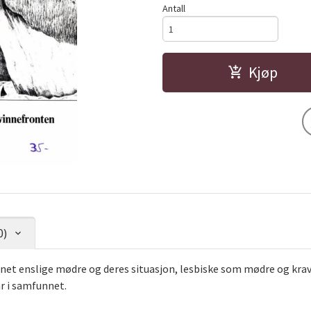
Antall
Kjøp
0)
net enslige mødre og deres situasjon, lesbiske som mødre og krav
r i samfunnet.