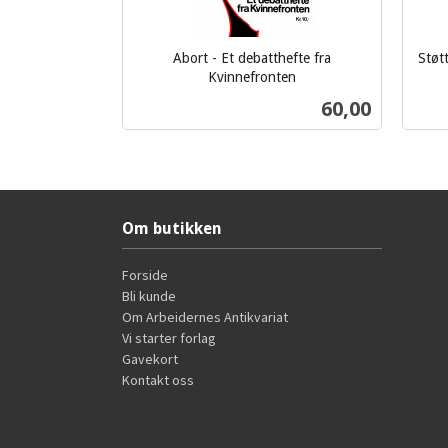
Abort - Et debatthefte fra
Støt
Kvinnefronten
inkl.
inkl.
Pris
60,00
mva.
mva.
Kjøp
Om butikken
Forside
Bli kunde
Om Arbeidernes Antikvariat
Vi starter forlag
Gavekort
Kontakt oss