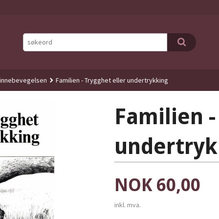
kvinnebevegelsen
Familien - Trygghet eller undertrykking
Familien -
undertryk
Pris
NOK
60,00
inkl. mva.