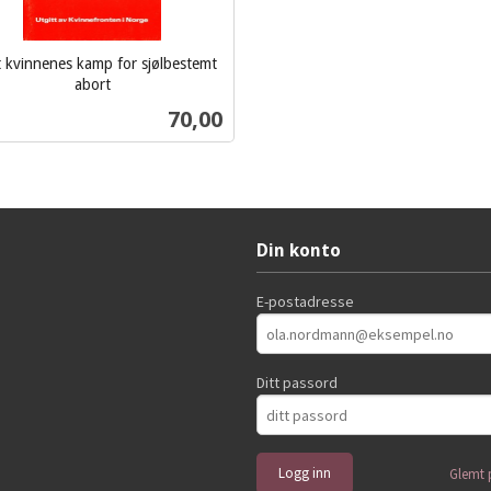
t kvinnenes kamp for sjølbestemt
abort
Pris
70,00
Kjøp
Din konto
E-postadresse
Ditt passord
Glemt 