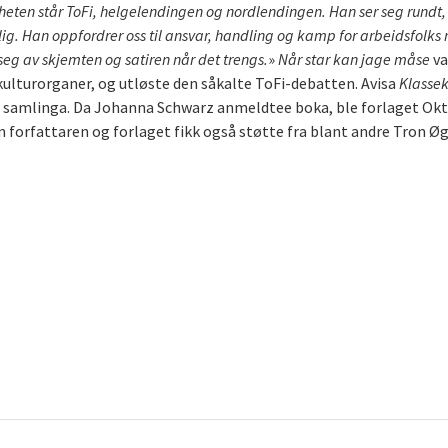
heten står ToFi, helgelendingen og nordlendingen. Han ser seg rundt, 
orlig. Han oppfordrer oss til ansvar, handling og kamp for arbeidsfolks
 seg av skjemten og satiren når det trengs.
»
Når star kan jage måse
va
kulturorganer, og utløste den såkalte ToFi-debatten. Avisa
Klasse
 samlinga. Da Johanna Schwarz anmeldtee boka, ble forlaget Oktobe
 Men forfattaren og forlaget fikk også støtte fra blant andre Tron 