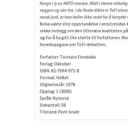
Norge i ly av NATO-maska. Midt i denne virkelig
veggen og sier fra. I de fleste dikta er ToFi alv
norsk jord, er han heller ikke redd for å benytte
Boka vakte stor oppstandelse i venstresidas 
rekke innlegg om den litterære kvaliteten på
og for å ha gitt lite støtte til forfattaren.
hovedoppgave om ToFi-debatten.
Forfatter: Torstein Finnbakk
Forlag: Oktober
ISBN: 82-7094-972-8
Format: Heftet
Utgivelsesår: 1978
Opplag: 1 (3000)
Språk: Nynorsk
Sideantall: 56
Tilstand: Pent brukt