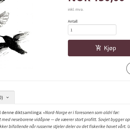
inkl. mva.
Antall
Kjøp
0)
il denne diktsamlinga: «
Nord-Norge er i faresonen som aldri før:
 med neseborene vidåpne — de væerer stort profitt. Sovjet bygger op
kker bifallende når russerne stjeler deler av det fiskerike havet vårt.