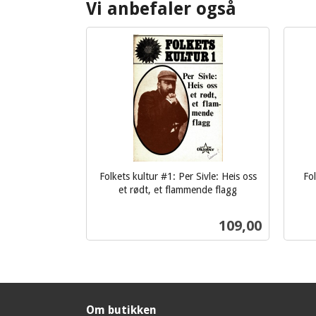
Vi anbefaler også
Folkets kultur #1: Per Sivle: Heis oss
Fol
et rødt, et flammende flagg
inkl.
inkl.
mva.
mva.
Pris
109,00
Kjøp
Om butikken