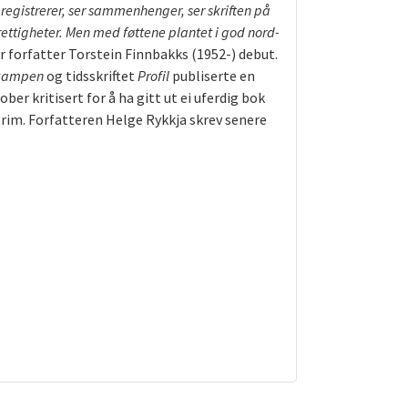
registrerer, ser sammenhenger, ser skriften på
 rettigheter. Men med føttene plantet i god nord-
r forfatter Torstein Finnbakks (1952-) debut.
kampen
og tidsskriftet
Profil
publiserte en
r kritisert for å ha gitt ut ei uferdig bok
Øgrim. Forfatteren Helge Rykkja skrev senere