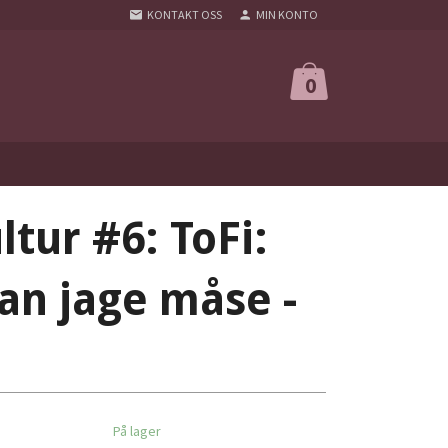
KONTAKT OSS
MIN KONTO
0
ltur #6: ToFi:
an jage måse -
På lager