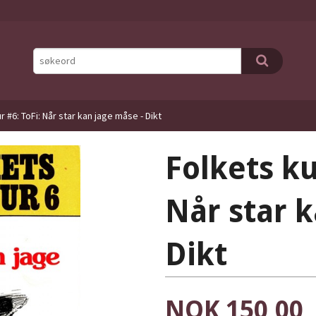
r #6: ToFi: Når star kan jage måse - Dikt
Folkets ku
Når star k
Dikt
Pris
NOK
150,00