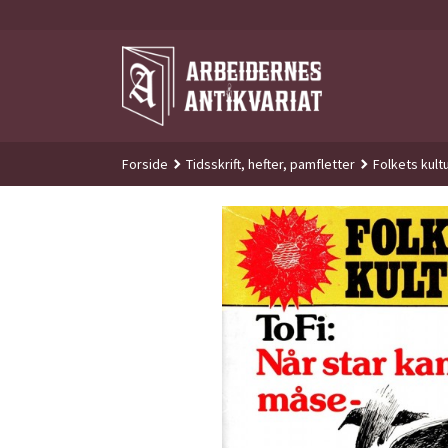
Gå
til
innholdet
Forside
Tidsskrift, hefter, pamfletter
Folkets kultu