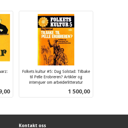
warz:
Folkets kultur #5: Dag Solstad: Tilbake
til Pelle Erobreren? Artikler og
intervjuer om arbeiderlitteratur
inkl.
s
Pris
9,00
1 500,00
mva.
Kjøp
Kontakt oss