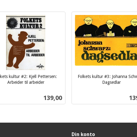
kets kultur #2: Kjell Pettersen:
Folkets kultur #3: Johanna Sch
Arbeider til arbeider
Dagsedlar
inkl.
mva.
Pris
Pri
139,00
13
Kjøp
Kjøp
Din konto