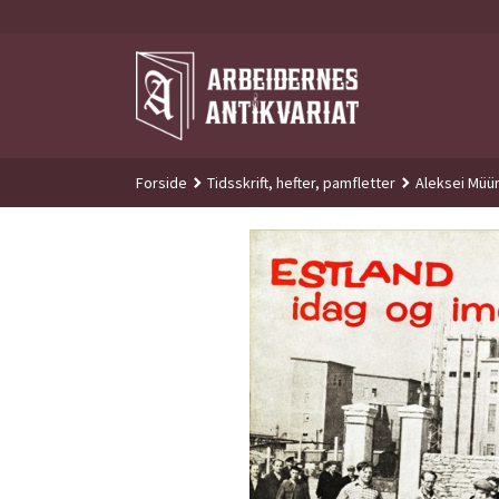
Gå
til
innholdet
Forside
Tidsskrift, hefter, pamfletter
Aleksei Müür