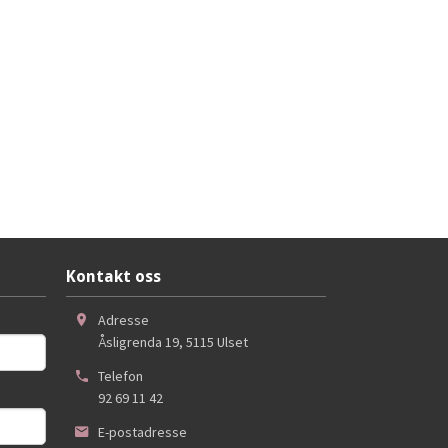
Kontakt oss
Adresse
Åsligrenda 19
,
5115
Ulset
Telefon
92 69 11 42
E-postadresse