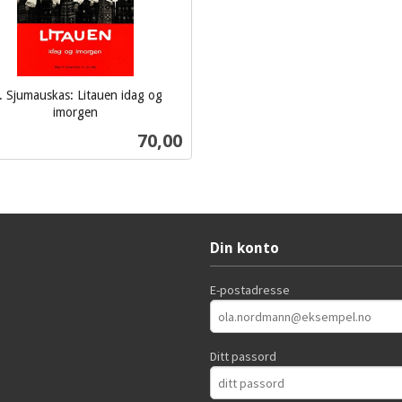
 Sjumauskas: Litauen idag og
imorgen
Pris
70,00
Kjøp
Din konto
E-postadresse
Ditt passord