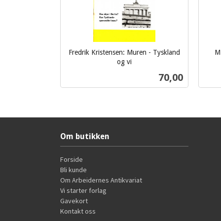
Fredrik Kristensen: Muren - Tyskland
M.
og vi
inkl.
inkl.
Pris
70,00
mva.
mva.
Kjøp
Om butikken
Forside
Bli kunde
Om Arbeidernes Antikvariat
Vi starter forlag
Gavekort
Kontakt oss