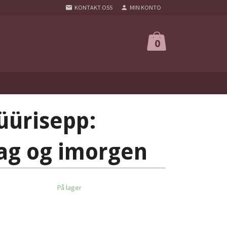
KONTAKT OSS
MIN KONTO
0
üürisepp:
dag og imorgen
På lager