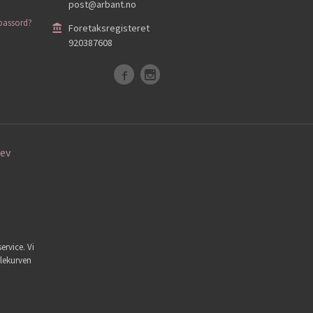
post@arbant.no
passord?
Foretaksregisteret
920387608
ev
ervice. Vi
dlekurven