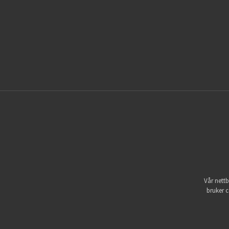
Vår nettb
bruker c