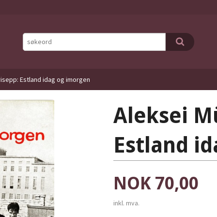
isepp: Estland idag og imorgen
Aleksei M
Estland i
Pris
NOK
70,00
inkl. mva.