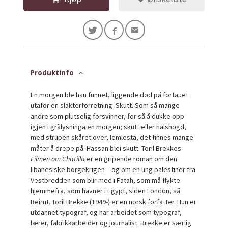
Produktinfo
En morgen ble han funnet, liggende død på fortauet
utafor en slakterforretning. Skutt. Som så mange
andre som plutselig forsvinner, for så å dukke opp
igjen i grålysninga en morgen; skutt eller halshogd,
med strupen skåret over, lemlesta, det finnes mange
måter å drepe på. Hassan blei skutt. Toril Brekkes
Filmen om Chatilla
er en gripende roman om den
libanesiske borgekrigen – og om en ung palestiner fra
Vestbredden som blir med i Fatah, som må flykte
hjemmefra, som havner i Egypt, siden London, så
Beirut. Toril Brekke (1949-) er en norsk forfatter. Hun er
utdannet typograf, og har arbeidet som typograf,
lærer, fabrikkarbeider og journalist. Brekke er særlig