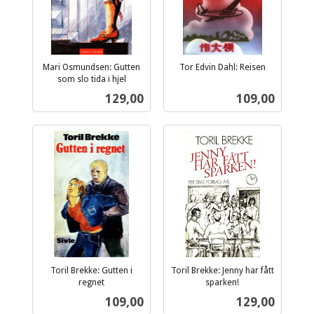
Mari Osmundsen: Gutten
Tor Edvin Dahl: Reisen
inkl.
som slo tida i hjel
inkl.
mva.
Pris
Pris
129,00
109,00
mva.
Toril Brekke: Gutten i
Toril Brekke: Jenny har fått
regnet
sparken!
inkl.
inkl.
Pris
Pris
109,00
129,00
mva.
mva.