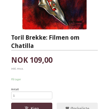
Toril Brekke: Filmen om
Chatilla
Pris
NOK
109,00
inkl. mva.
På lager
Antall
Kjøp
Ønskeliste