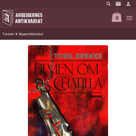
Gå
til
innholdet
0
Forside
Skjønnlitteratur