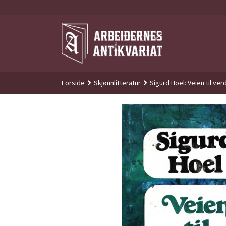
Gå
til
innholdet
Forside
Skjønnlitteratur
Sigurd Hoel: Veien til ve