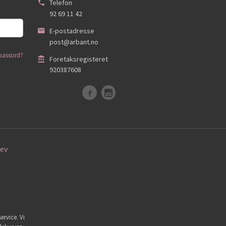
Telefon
92 69 11 42
E-postadresse
post@arbant.no
passord?
Foretaksregisteret
920387608
ev
ervice. Vi