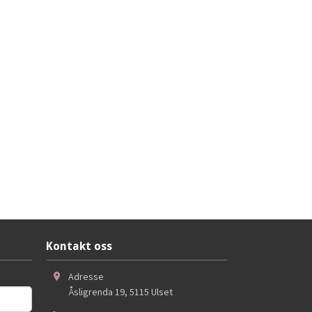
Kontakt oss
Adresse
Åsligrenda 19
,
5115
Ulset