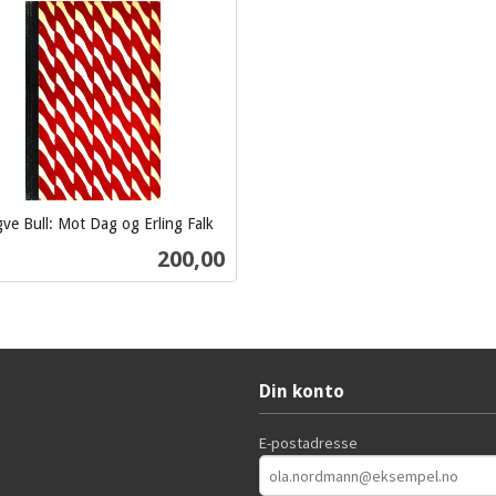
ve Bull: Mot Dag og Erling Falk
Pris
200,00
Kjøp
Din konto
E-postadresse