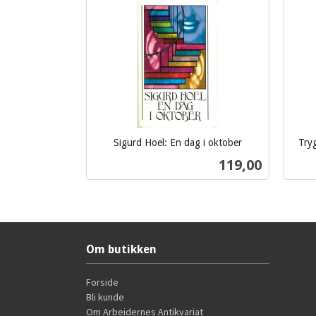
Sigurd Hoel: En dag i oktober
Tryg
inkl.
inkl.
Pris
119,00
mva.
mva.
Kjøp
Om butikken
Forside
Bli kunde
Om Arbeidernes Antikvariat