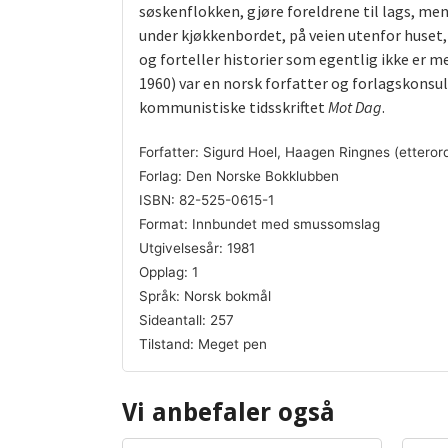
søskenflokken, gjøre foreldrene til lags, men
under kjøkkenbordet, på veien utenfor huset,
og forteller historier som egentlig ikke er m
1960) var en norsk forfatter og forlagskons
kommunistiske tidsskriftet
Mot Dag
.
Forfatter: Sigurd Hoel, Haagen Ringnes (etteror
Forlag: Den Norske Bokklubben
ISBN: 82-525-0615-1
Format: Innbundet med smussomslag
Utgivelsesår: 1981
Opplag: 1
Språk: Norsk bokmål
Sideantall: 257
Tilstand: Meget pen
Vi anbefaler også