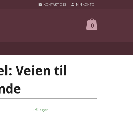
KONTAKT OSS
MIN KONTO
0
l: Veien til
nde
På lager