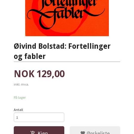
Øivind Bolstad: Fortellinger
og fabler
Pris
NOK
129,00
inkl. mva.
På lager
Antall
Kjøp
Ønskeliste