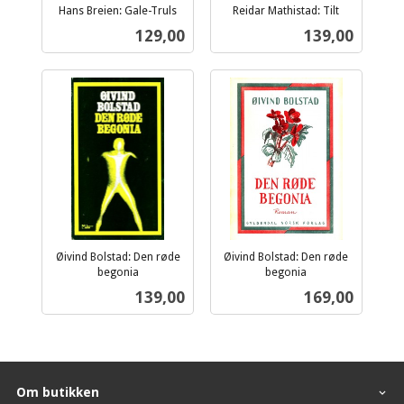
Hans Breien: Gale-Truls
Reidar Mathistad: Tilt
inkl.
inkl.
Pris
Pris
129,00
139,00
mva.
mva.
Øivind Bolstad: Den røde
Øivind Bolstad: Den røde
begonia
begonia
inkl.
inkl.
Pris
Pris
139,00
169,00
mva.
mva.
Om butikken